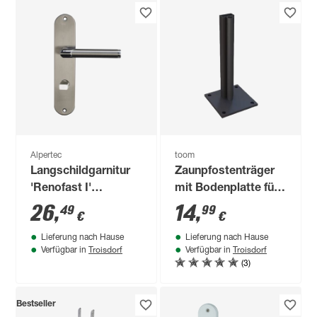
Alpertec
toom
Langschildgarnitur
Zaunpfostenträger
'Renofast I'
mit Bodenplatte für
Edelstahl
WPC Zaun 'Tim' und
26
,
14
,
49
99
€
€
poliert/satiniert, für
Mülltonnenbox
Lieferung nach Hause
Lieferung nach Hause
Bad/WC
Umrandung.
Troisdorf
Troisdorf
Verfügbar in
Verfügbar in
anthrazit 13,5 x 13,5
(3)
x 30 cm
Bestseller