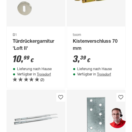
B1
toom
Türdrückergarnitur
Kistenverschluss 70
'Loft II'
mm
10
,
3
,
99
39
€
€
Lieferung nach Hause
Lieferung nach Hause
Troisdorf
Troisdorf
Verfügbar in
Verfügbar in
(2)