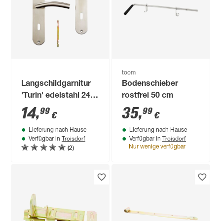
toom
Langschildgarnitur
Bodenschieber
'Turin' edelstahl 240
rostfrei 50 cm
x 50 mm
14
,
35
,
99
99
€
€
Lieferung nach Hause
Lieferung nach Hause
Troisdorf
Troisdorf
Verfügbar in
Verfügbar in
(2)
Nur wenige verfügbar