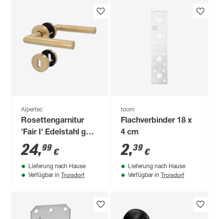
Alpertec
toom
Rosettengarnitur
Flachverbinder 18 x
'Fair I' Edelstahl gold
4 cm
matt
24
,
2
,
99
39
€
€
Lieferung nach Hause
Lieferung nach Hause
Troisdorf
Troisdorf
Verfügbar in
Verfügbar in