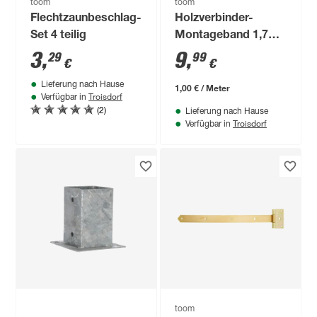
toom
toom
Flechtzaunbeschlag-
Holzverbinder-
Set 4 teilig
Montageband 1,7
cm 10 m
3
,
9
,
29
99
€
€
Lieferung nach Hause
1,00 € / Meter
Troisdorf
Verfügbar in
(2)
Lieferung nach Hause
Troisdorf
Verfügbar in
toom