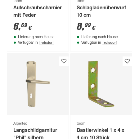
toom
toom
Aufschraubscharnier
Schlagladenüberwurf
mit Feder
10 cm
6
,
8
,
69
99
€
€
Lieferung nach Hause
Lieferung nach Hause
Troisdorf
Troisdorf
Verfügbar in
Verfügbar in
Alpertec
toom
Langschildgarnitur
Bastlerwinkel 1 x 4 x
"Phil" silbern
4 cm 10 Stück