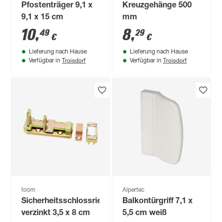
Pfostenträger 9,1 x
Kreuzgehänge 500
9,1 x 15 cm
mm
10
,
8
,
49
29
€
€
Lieferung nach Hause
Lieferung nach Hause
Troisdorf
Troisdorf
Verfügbar in
Verfügbar in
toom
Alpertec
Sicherheitsschlossriegel
Balkontürgriff 7,1 x
verzinkt 3,5 x 8 cm
5,5 cm weiß