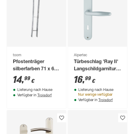
toom
Alpertec
Pfostenträger
Türbeschlag 'Ray II'
silberfarben 71 x 600
Langschildgarnitur
x 60 x 5 mm
für Zimmertüren mit
14
,
16
,
99
99
€
€
Buntbartlochung
Lieferung nach Hause
Lieferung nach Hause
Troisdorf
Nur wenige verfügbar
Verfügbar in
Troisdorf
Verfügbar in