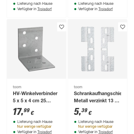
Lieferung nach Hause
Lieferung nach Hause
Troisdorf
Troisdorf
Verfügbar in
Verfügbar in
toom
toom
HV-Winkelverbinder
Schrankaufhangschienen
5 x 5 x 4 cm 25
Metall verzinkt 13 x
Stück
3,8 x 0,6 cm 4 Stück
17
,
5
,
99
39
€
€
Lieferung nach Hause
Lieferung nach Hause
Nur wenige verfügbar
Nur wenige verfügbar
Troisdorf
Troisdorf
Verfügbar in
Verfügbar in