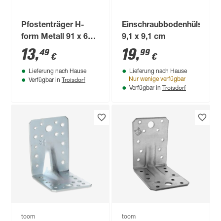
Pfostenträger H-
Einschraubbodenhülse
form Metall 91 x 600
9,1 x 9,1 cm
mm
13
,
19
,
49
99
€
€
Lieferung nach Hause
Lieferung nach Hause
Troisdorf
Nur wenige verfügbar
Verfügbar in
Troisdorf
Verfügbar in
toom
toom