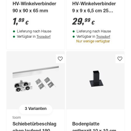
HV-Winkelverbinder
HV-Winkelverbinder
90 x 90 x 65 mm
9 x 9 x 6,5 cm 25
Stück
1
,
29
,
89
99
€
€
Lieferung nach Hause
Lieferung nach Hause
Troisdorf
Troisdorf
Verfügbar in
Verfügbar in
Nur wenige verfügbar
3
Varianten
toom
Schiebetürbeschlag
Bodenplatte