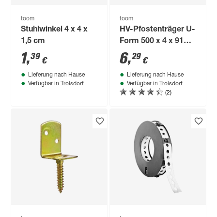
toom
toom
Stuhlwinkel 4 x 4 x
HV-Pfostenträger U-
1,5 cm
Form 500 x 4 x 91
mm
1
,
6
,
39
29
€
€
Lieferung nach Hause
Lieferung nach Hause
Troisdorf
Troisdorf
Verfügbar in
Verfügbar in
(2)