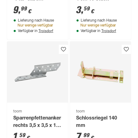
9
,
3
,
99
59
€
€
Lieferung nach Hause
Lieferung nach Hause
Nur wenige verfügbar
Nur wenige verfügbar
Troisdorf
Troisdorf
Verfügbar in
Verfügbar in
toom
toom
Sparrenpfettenanker
Schlossriegel 140
rechts 3,5 x 3,5 x 17
mm
cm
1
,
7
,
59
99