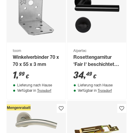
toom
Alpertec
Winkelverbinder 70 x
Rosettengarnitur
70 x 55 x 3 mm
'Fair I' beschichtet,
schwarz aus
1
,
34
,
99
49
€
€
Edelstahl, Rosette Ø
Lieferung nach Hause
Lieferung nach Hause
52 mm
Troisdorf
Troisdorf
Verfügbar in
Verfügbar in
Mengenrabatt