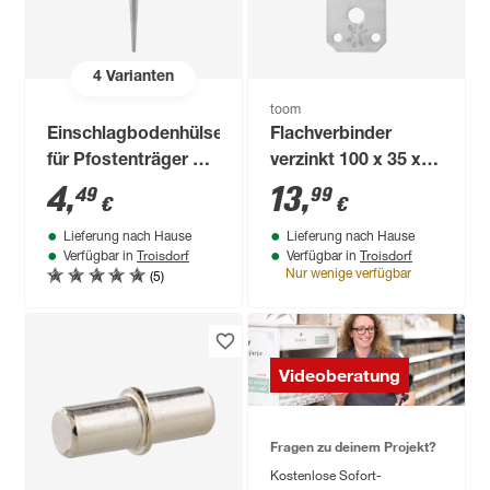
4
Varianten
toom
Einschlagbodenhülse
Flachverbinder
für Pfostenträger 7 x
verzinkt 100 x 35 x 3
7 x 75 cm
mm 25 Stk.
4
,
13
,
49
99
€
€
Lieferung nach Hause
Lieferung nach Hause
Troisdorf
Troisdorf
Verfügbar in
Verfügbar in
(5)
Nur wenige verfügbar
Videoberatung
Fragen zu deinem Projekt?
Kostenlose Sofort-