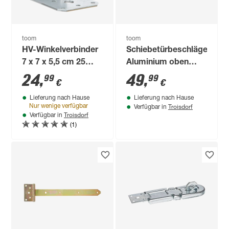
toom
toom
HV-Winkelverbinder
Schiebetürbeschläge
7 x 7 x 5,5 cm 25
Aluminium oben
Stück
laufend 5,5 x 1500
24
,
49
,
99
99
€
€
mm 2 Stück
Lieferung nach Hause
Lieferung nach Hause
Troisdorf
Nur wenige verfügbar
Verfügbar in
Troisdorf
Verfügbar in
(1)