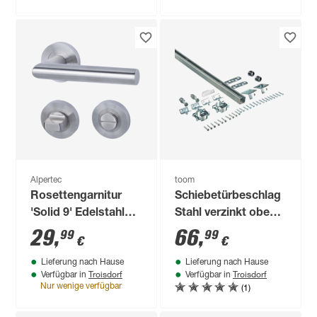
Alpertec
toom
Rosettengarnitur
Schiebetürbeschlag
'Solid 9' Edelstahl
Stahl verzinkt oben
satiniert, für Bad/WC
laufend 5,5 x 1850
29
,
66
,
99
99
€
€
mm
Lieferung nach Hause
Lieferung nach Hause
Troisdorf
Troisdorf
Verfügbar in
Verfügbar in
(1)
Nur wenige verfügbar