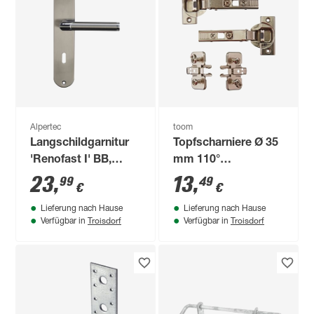
Alpertec
toom
Langschildgarnitur
Topfscharniere Ø 35
'Renofast I' BB,
mm 110°
Edelstahl
vorliegender
23
,
13
,
99
49
€
€
poliert/satiniert
Anschlag 2 Stück
Lieferung nach Hause
Lieferung nach Hause
Troisdorf
Troisdorf
Verfügbar in
Verfügbar in