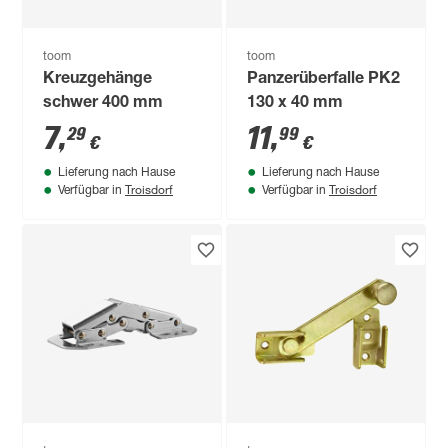
toom
toom
Kreuzgehänge
Panzerüberfalle PK2
schwer 400 mm
130 x 40 mm
7
,
11
,
29
99
€
€
Lieferung nach Hause
Lieferung nach Hause
Troisdorf
Troisdorf
Verfügbar in
Verfügbar in