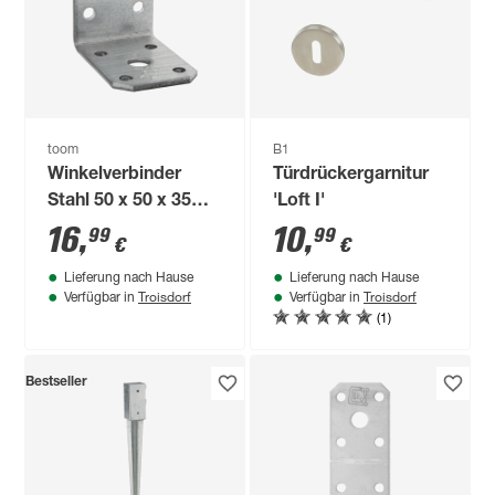
toom
B1
Winkelverbinder
Türdrückergarnitur
Stahl 50 x 50 x 35
'Loft I'
mm 25 Stück
16
,
10
,
99
99
€
€
Lieferung nach Hause
Lieferung nach Hause
Troisdorf
Troisdorf
Verfügbar in
Verfügbar in
(1)
Bestseller