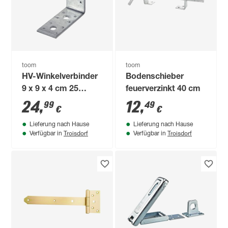
toom
toom
HV-Winkelverbinder
Bodenschieber
9 x 9 x 4 cm 25
feuerverzinkt 40 cm
Stück
24
,
12
,
99
49
€
€
Lieferung nach Hause
Lieferung nach Hause
Troisdorf
Troisdorf
Verfügbar in
Verfügbar in