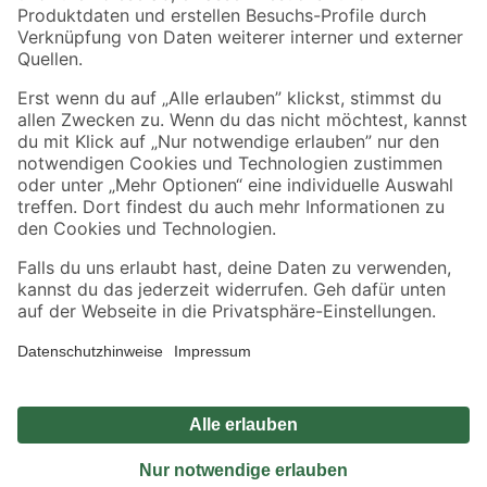
Sicher einkaufen
Jetzt die toom-App herunterladen
Alle Preisangaben in EUR inkl. gesetzl. MwSt.. Die dargestellten Angebote sind unter
Umständen nicht in allen Märkten verfügbar. Die angegebenen Verfügbarkeiten beziehen
sich auf den unter "Mein Markt" ausgewählten toom Baumarkt. Alle Angebote und
Produkte nur solange der Vorrat reicht.
*Paketversand ab 59 € versandkostenfrei, gilt nicht für Artikel mit Speditionsversand, hier
fallen zusätzliche Versandkosten an.
Datenschutz
Privatsphäre
Impressum
AGB
Nutzungsbedingungen
Widerrufsrecht
Vertrag widerrufen
Barrierefreiheit