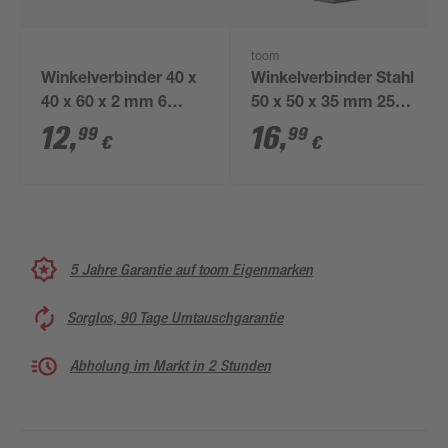
toom
Winkelverbinder 40 x
Winkelverbinder Stahl
40 x 60 x 2 mm 6
50 x 50 x 35 mm 25
Stück
Stück
12
,
16
,
99
99
€
€
5 Jahre Garantie auf toom Eigenmarken
Sorglos, 90 Tage Umtauschgarantie
Abholung im Markt in 2 Stunden