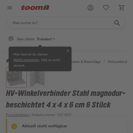
Mein Markt:
Troisdorf
✕
Hier kannst du deinen
, falls er nicht
Markt anpassen
/
Werkstatt & Maschinen
/
Eisenwaren & Beschläge
/
Holzverbinder 
stimmt.
HV-Winkelverbinder Stahl magnodur-
beschichtet 4 x 4 x 6 cm 6 Stück
Produktdetails
| Artikelnummer
:
1621832
Aktuell nicht verfügbar