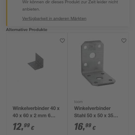
Wir können dir dieses Produkt zur Zeit leider nicht
anbieten.
Verfügbarkeit in anderen Märkten
Alternative Produkte
toom
Winkelverbinder 40 x
Winkelverbinder
40 x 60 x 2 mm 6
Stahl 50 x 50 x 35
Stück
mm 25 Stück
12
,
16
,
99
99
€
€