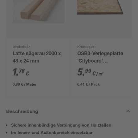
binderholz
Kronospan
Latte sägerau 2000 x
OSB3-Verlegeplatte
48 x 24 mm
'Cityboard'
ungeschliffen 1690 x
1
,
5
,
78
99
€
€
/ m²
634 x 12 mm
0,89 € / Meter
6,41 € / Pack
Beschreibung
Sichere innenbündige Verbindung von Holzteilen
Im Innen- und Außenbereich einsetzbar