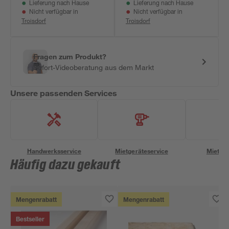
Lieferung nach Hause
Lieferung nach Hause
Nicht verfügbar in
Nicht verfügbar in
Troisdorf
Troisdorf
Fragen zum Produkt?
Sofort-Videoberatung aus dem Markt
Unsere passenden Services
Handwerksservice
Mietgeräteservice
Miettra
Häufig dazu gekauft
Mengenrabatt
Mengenrabatt
Bestseller