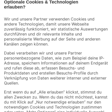
Bleib auf dem Laufenden mit unserem Newsletter
Der toom Newsletter: Keine Angebote und Aktionen mehr verpassen!
Zur Newsletter Anmeldung
Folge uns
Zahlungsarten
Versandarten
Sicher einkaufen
Jetzt die toom-App herunterladen