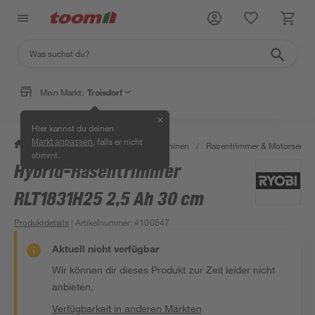
Mein Markt:
Troisdorf
✕
Hier kannst du deinen
, falls er nicht
Markt anpassen
/
Garten & Freizeit
/
Gartenmaschinen
/
Rasentrimmer & Motorsense
stimmt.
Hybrid-Rasentrimmer
RLT1831H25 2,5 Ah 30 cm
Produktdetails
| Artikelnummer
:
4100547
Aktuell nicht verfügbar
Wir können dir dieses Produkt zur Zeit leider nicht
anbieten.
Verfügbarkeit in anderen Märkten