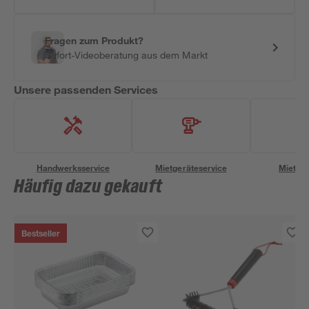
Fragen zum Produkt?
Sofort-Videoberatung aus dem Markt
Unsere passenden Services
Handwerksservice
Mietgeräteservice
Miettra
Häufig dazu gekauft
Bestseller