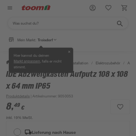
Mein Markt:
Troisdorf
✕
Hier kannst du deinen
, falls er nicht
Markt anpassen
/
Bauen & Renovieren
/
Elektroinstallation
/
Elektrozubehör
/
Abzw
stimmt.
IDE Abzweigkasten Aufputz 108 x 108
x 64 mm IP65
Produktdetails
| Artikelnummer
:
9050053
8
,
49
€
inkl. 19% MwSt.
Lieferung nach Hause