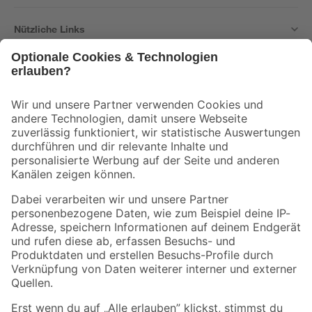
Nützliche Links
Bleib auf dem Laufenden mit unserem Newsletter
Der toom Newsletter: Keine Angebote und Aktionen mehr verpassen!
Zur Newsletter Anmeldung
Folge uns
Zahlungsarten
Versandarten
Sicher einkaufen