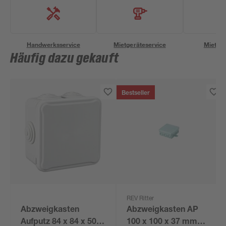
Handwerksservice
Mietgeräteservice
Miettra
Häufig dazu gekauft
Bestseller
REV Ritter
Abzweigkasten
Abzweigkasten AP
Aufputz 84 x 84 x 50
100 x 100 x 37 mm