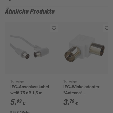
Ähnliche Produkte
Schwaiger
Schwaiger
IEC-Anschlusskabel
IEC-Winkeladapter
weiß 75 dB 1,5 m
"Antenna"
Professional
5
,
3
,
99
79
€
€
3,99 € / Meter