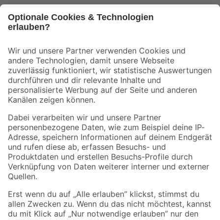
Bleib auf dem Laufenden mit unserem Newsletter
Der toom Newsletter: Keine Angebote und Aktionen mehr verpassen!
Zur Newsletter Anmeldung
Folge uns
Zahlungsarten
Versandarten
Sicher einkaufen
Jetzt die toom-App herunterladen