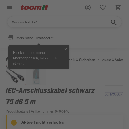
Mein Markt:
Troisdorf
✕
Hier kannst du deinen
, falls er nicht
Markt anpassen
/
Bauen & Renovieren
/
Haustechnik & Sicherheit
/
Audio & Video
/
stimmt.
IEC-Anschlusskabel schwarz
75 dB 5 m
Produktdetails
| Artikelnummer
:
9400440
Aktuell nicht verfügbar