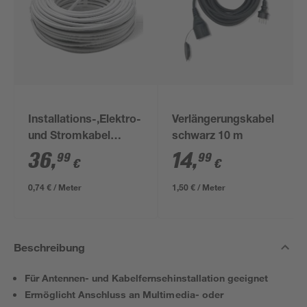
Installations-,Elektro-
Verlängerungskabel
und Stromkabel
schwarz 10 m
NYM-J 3x1,5mm² 50
36
,
14
,
99
99
€
€
m
0,74 € / Meter
1,50 € / Meter
Beschreibung
Für Antennen- und Kabelfernsehinstallation geeignet
Ermöglicht Anschluss an Multimedia- oder