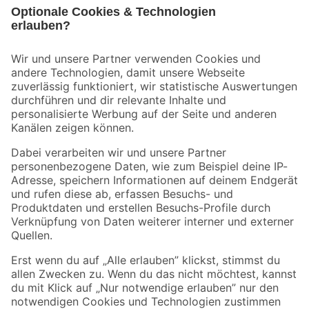
Bleib auf dem Laufenden mit unserem Newsletter
Der toom Newsletter: Keine Angebote und Aktionen mehr verpassen!
Zur Newsletter Anmeldung
Folge uns
Zahlungsarten
Versandarten
Sicher einkaufen
Jetzt die toom-App herunterladen