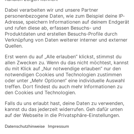
Folge uns
Zahlungsarten
Versandarten
Sicher einkaufen
Jetzt die toom-App herunterladen
Alle Preisangaben in EUR inkl. gesetzl. MwSt.. Die dargestellten Angebote sind unter
Umständen nicht in allen Märkten verfügbar. Die angegebenen Verfügbarkeiten beziehen
sich auf den unter "Mein Markt" ausgewählten toom Baumarkt. Alle Angebote und
Produkte nur solange der Vorrat reicht.
*Paketversand ab 59 € versandkostenfrei, gilt nicht für Artikel mit Speditionsversand, hier
fallen zusätzliche Versandkosten an.