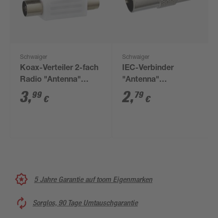
Schwaiger
Schwaiger
Koax-Verteiler 2-fach
IEC-Verbinder
Radio "Antenna"
"Antenna"
Standard
Professional Stecker
3
,
2
,
99
79
€
€
5 Jahre Garantie auf toom Eigenmarken
Sorglos, 90 Tage Umtauschgarantie