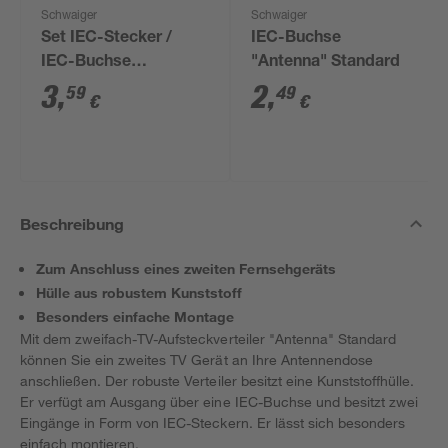
Schwaiger
Schwaiger
Set IEC-Stecker /
IEC-Buchse
IEC-Buchse
"Antenna" Standard
"Antenna" Standard 2
3
,
2
,
59
49
€
€
Stück
Beschreibung
Zum Anschluss eines zweiten Fernsehgeräts
Hülle aus robustem Kunststoff
Besonders einfache Montage
Mit dem zweifach-TV-Aufsteckverteiler "Antenna" Standard
können Sie ein zweites TV Gerät an Ihre Antennendose
anschließen. Der robuste Verteiler besitzt eine Kunststoffhülle.
Er verfügt am Ausgang über eine IEC-Buchse und besitzt zwei
Eingänge in Form von IEC-Steckern. Er lässt sich besonders
einfach montieren.