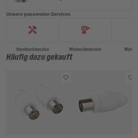
Unsere passenden Services
Handwerksservice
Mietgeräteservice
Miettra
Häufig dazu gekauft