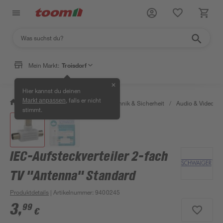
Mein Markt:
Troisdorf
✕
Hier kannst du deinen
, falls er nicht
Markt anpassen
/
Bauen & Renovieren
/
Haustechnik & Sicherheit
/
Audio & Video
/
stimmt.
IEC-Aufsteckverteiler 2-fach
TV "Antenna" Standard
Produktdetails
| Artikelnummer
:
9400245
3
,
99
€