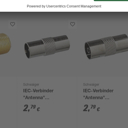
Schwaiger
Schwaiger
IEC-Verbinder
IEC-Verbinder
"Antenna"
"Antenna"
Professional Stecker
Professional
2
,
2
,
79
79
€
€