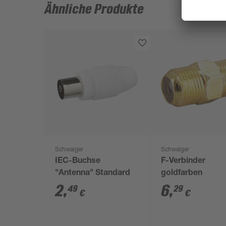
Ähnliche Produkte
Schwaiger
Schwaiger
IEC-Buchse
F-Verbinder
"Antenna" Standard
goldfarben
2
,
6
,
49
29
€
€