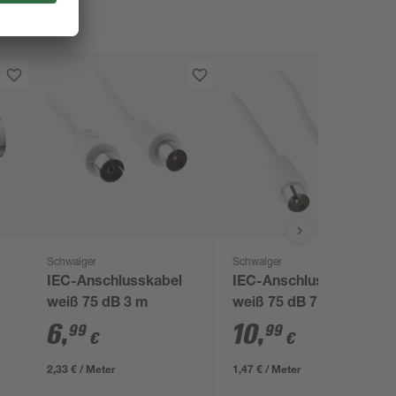
Schwaiger
Schwaiger
IEC-Anschlusskabel
IEC-Anschlusskabel
weiß 75 dB 3 m
weiß 75 dB 7,5 m
6
,
10
,
99
99
€
€
2,33 € / Meter
1,47 € / Meter