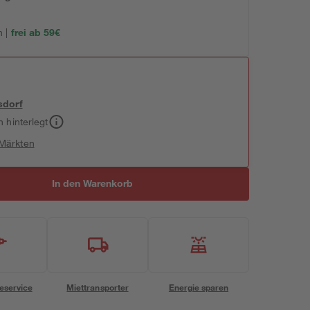
 |
frei ab 59€
sdorf
h hinterlegt
 Märkten
In den Warenkorb
eservice
Miettransporter
Energie sparen