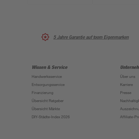
5 Jahre Garantie auf toom Eigenmarken
Wissen & Service
Unterne
Handwerksservice
Über uns
Entsorgungsservice
Karriere
Finanzierung
Presse
Übersicht Ratgeber
Nachhaltigk
Übersicht Märkte
Auszeichn
DIY-Städte-Index 2026
Affiliate-