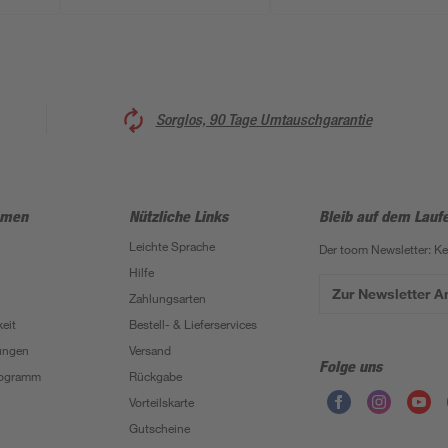
Sorglos, 90 Tage Umtauschgarantie
hmen
Nützliche Links
Bleib auf dem Lauf
Leichte Sprache
Der toom Newsletter: K
Hilfe
Zur Newsletter 
Zahlungsarten
eit
Bestell- & Lieferservices
ungen
Versand
Folge uns
Programm
Rückgabe
Vorteilskarte
Gutscheine