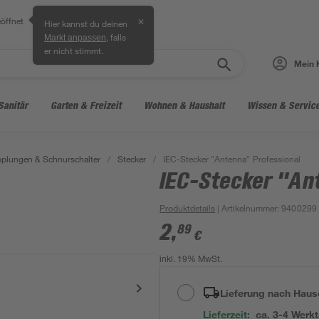
öffnet
✕
Hier kannst du deinen
, falls
Markt anpassen
er nicht stimmt.
Mein 
Sanitär
Garten & Freizeit
Wohnen & Haushalt
Wissen & Servic
pplungen & Schnurschalter
/
Stecker
/
IEC-Stecker "Antenna" Professional
IEC-Stecker "An
Produktdetails
| Artikelnummer
:
9400299
2
,
89
€
inkl. 19% MwSt.
Lieferung nach Haus
Lieferzeit:
ca. 3-4 Werk