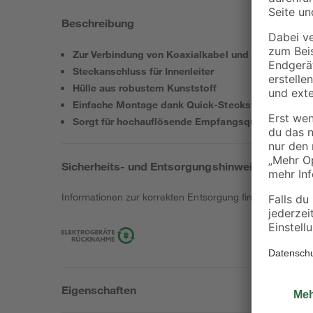
Beschreibung
Zur Verbindung von Koaxialkabel und Antennenst
Steckanschluss für Innenleiter
Hülle aus robustem Kunststoff
Einfache Montage dank Quick-Stecksystem
Sorgt für hochauflösende Empfangsqualität
Sicherheits- und Entsorgungshinweise
Informationen zur korrekten Entsorgung findest du
hier
.
Eigenschaften