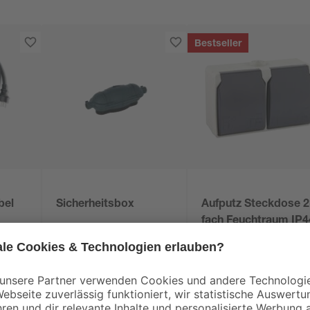
Bestseller
bel
Sicherheitsbox
Aufputz Steckdose 2
fach Feuchtraum IP4
7
,
5
,
99
99
€
€