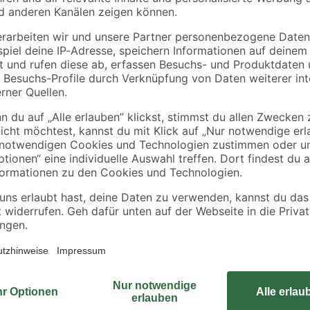
Der weiße IEC-Stecker "Antenna" P
eckdose
Antennenanschluss genau die richt
und verfügt daher über eine hohe 
Stecksystems besonders einfach.