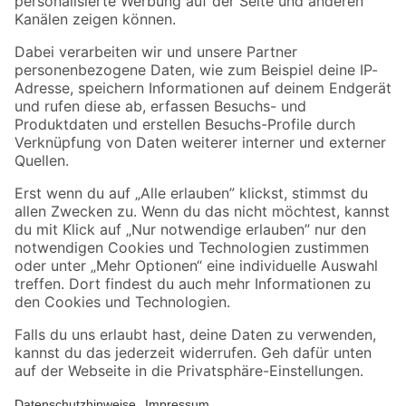
Folge uns
Zahlungsarten
Versandarten
Sicher einkaufen
Jetzt die toom-App herunterladen
Alle Preisangaben in EUR inkl. gesetzl. MwSt.. Die dargestellten Angebote sind unter
Umständen nicht in allen Märkten verfügbar. Die angegebenen Verfügbarkeiten beziehen
sich auf den unter "Mein Markt" ausgewählten toom Baumarkt. Alle Angebote und
Produkte nur solange der Vorrat reicht.