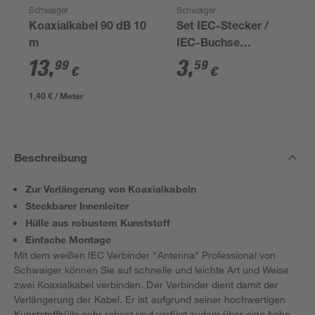
Schwaiger
Schwaiger
Koaxialkabel 90 dB 10
Set IEC-Stecker /
m
IEC-Buchse
"Antenna" Standard 2
13
,
3
,
99
59
€
€
Stück
1,40 € / Meter
Beschreibung
Zur Verlängerung von Koaxialkabeln
Steckbarer Innenleiter
Hülle aus robustem Kunststoff
Einfache Montage
Mit dem weißen IEC Verbinder "Antenna" Professional von
Schwaiger können Sie auf schnelle und leichte Art und Weise
zwei Koaxialkabel verbinden. Der Verbinder dient damit der
Verlängerung der Kabel. Er ist aufgrund seiner hochwertigen
Kunststoffhülle sehr robust und verfügt zudem über eine hohe