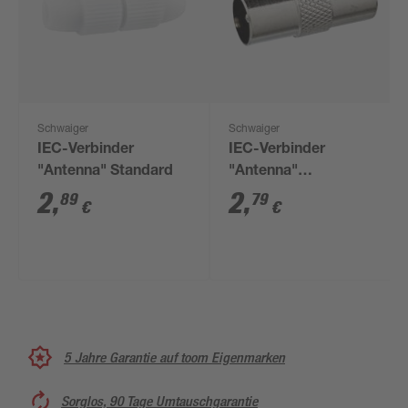
Schwaiger
Schwaiger
IEC-Verbinder
IEC-Verbinder
"Antenna" Standard
"Antenna"
Professional Stecker
2
,
2
,
89
79
€
€
5 Jahre Garantie auf toom Eigenmarken
Sorglos, 90 Tage Umtauschgarantie