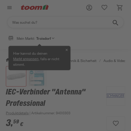
Mein Markt:
Troisdorf
✕
Hier kannst du deinen
, falls er nicht
Markt anpassen
/
Bauen & Renovieren
/
Haustechnik & Sicherheit
/
Audio & Video
/
stimmt.
IEC-Verbinder "Antenna"
Professional
Produktdetails
| Artikelnummer
:
9400303
3
,
59
€