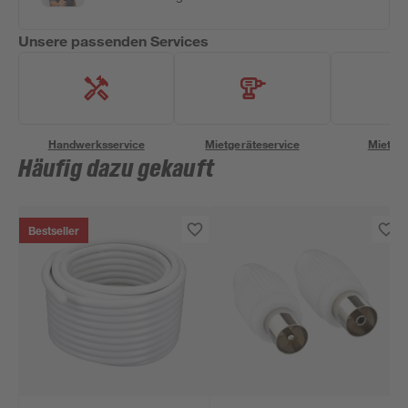
Unsere passenden Services
Handwerksservice
Mietgeräteservice
Miettra
Häufig dazu gekauft
Bestseller