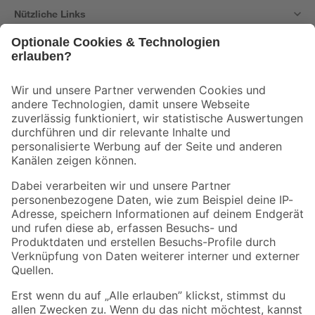
Nützliche Links
Bleib auf dem Laufenden mit unserem Newsletter
Der toom Newsletter: Keine Angebote und Aktionen mehr verpassen!
Zur Newsletter Anmeldung
Folge uns
Zahlungsarten
Versandarten
Sicher einkaufen