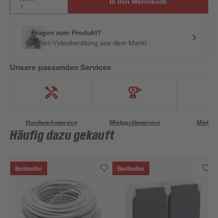
In den Warenkorb
Fragen zum Produkt?
Sofort-Videoberatung aus dem Markt
Unsere passenden Services
Handwerksservice
Mietgeräteservice
Miettra
Häufig dazu gekauft
Bestseller
Bestseller