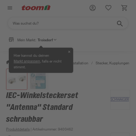
Mein Markt:
Troisdorf
✕
Hier kannst du deinen
, falls er nicht
Markt anpassen
/
Bauen & Renovieren
/
Elektroinstallation
/
Stecker, Kupplungen & S
stimmt.
IEC-Winkelsteckerset
"Antenna" Standard
schraubbar
Produktdetails
| Artikelnummer
:
9400462