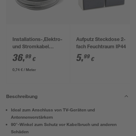
Installations-,Elektro-
Aufputz Steckdose 2-
und Stromkabel
fach Feuchtraum IP44
NYM-J 3x1,5mm² 50
36
,
5
,
99
99
€
€
m
0,74 € / Meter
Beschreibung
Ideal zum Anschluss von TV-Geräten und
Antennenverstärkern
90°-Winkel zum Schutz vor Kabelbruch und anderen
Schäden