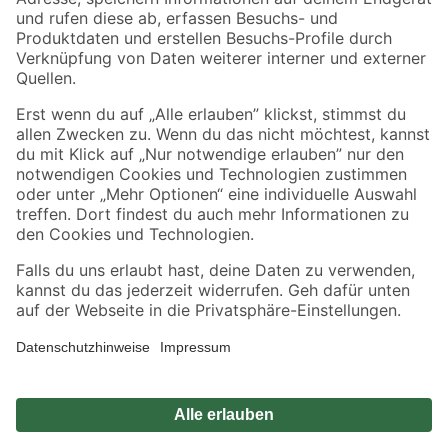
Zahlungsarten
Versandarten
Sicher einkaufen
Jetzt die toom-App herunterladen
Alle Preisangaben in EUR inkl. gesetzl. MwSt.. Die dargestellten Angebote sind unter
Umständen nicht in allen Märkten verfügbar. Die angegebenen Verfügbarkeiten beziehen
sich auf den unter "Mein Markt" ausgewählten toom Baumarkt. Alle Angebote und
Produkte nur solange der Vorrat reicht.
*Paketversand ab 59 € versandkostenfrei, gilt nicht für Artikel mit Speditionsversand, hier
fallen zusätzliche Versandkosten an.
Datenschutz
Privatsphäre
Impressum
AGB
Nutzungsbedingungen
Widerrufsrecht
Vertrag widerrufen