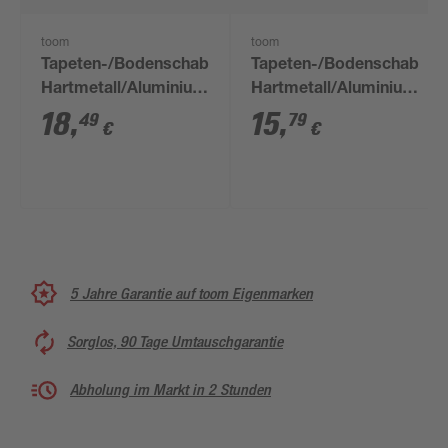
toom
toom
Tapeten-/Bodenschaber
Tapeten-/Bodenschaber
Hartmetall/Aluminium
Hartmetall/Aluminium
150 mm
10 cm
18
,
15
,
49
79
€
€
5 Jahre Garantie auf toom Eigenmarken
Sorglos, 90 Tage Umtauschgarantie
Abholung im Markt in 2 Stunden