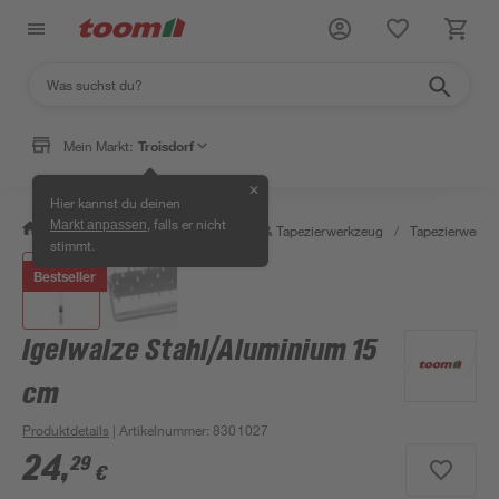
Mein Markt:
Troisdorf
✕
Hier kannst du deinen
, falls er nicht
Markt anpassen
/
Wohnen & Haushalt
/
Tapeten & Tapezierwerkzeug
/
Tapezierwerkz
stimmt.
Bestseller
Igelwalze Stahl/Aluminium 15
cm
Produktdetails
| Artikelnummer
:
8301027
24
,
29
€