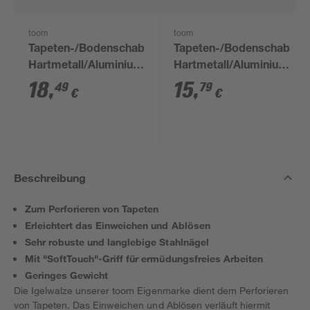
toom
toom
Tapeten-/Bodenschaber
Tapeten-/Bodenschaber
Hartmetall/Aluminium
Hartmetall/Aluminium
150 mm
10 cm
18
,
15
,
49
79
€
€
Beschreibung
Zum Perforieren von Tapeten
Erleichtert das Einweichen und Ablösen
Sehr robuste und langlebige Stahlnägel
Mit "SoftTouch"-Griff für ermüdungsfreies Arbeiten
Geringes Gewicht
Die Igelwalze unserer toom Eigenmarke dient dem Perforieren
von Tapeten. Das Einweichen und Ablösen verläuft hiermit