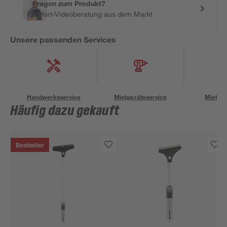
Fragen zum Produkt?
Sofort-Videoberatung aus dem Markt
Unsere passenden Services
Handwerksservice
Mietgeräteservice
Miettra
Häufig dazu gekauft
Bestseller