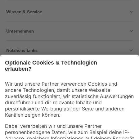
Wissen & Service
Unternehmen
Nützliche Links
Bleib auf dem Laufenden mit unserem Newsletter
Der toom Newsletter: Keine Angebote und Aktionen mehr verpassen!
Zur Newsletter Anmeldung
Folge uns