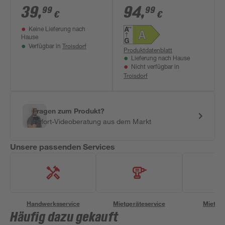
schwarz 10 KW
39
,
94
,
99
99
€
€
Keine Lieferung nach
Hause
Troisdorf
Verfügbar in
Produktdatenblatt
Lieferung nach Hause
Nicht verfügbar in
Troisdorf
Fragen zum Produkt?
Sofort-Videoberatung aus dem Markt
Unsere passenden Services
Handwerksservice
Mietgeräteservice
Miettra
Häufig dazu gekauft