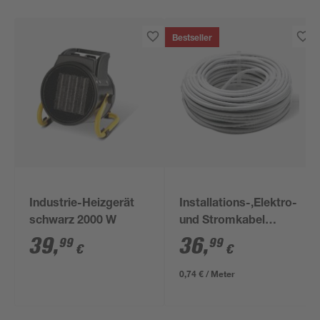
Bestseller
Industrie-Heizgerät
Installations-,Elektro-
schwarz 2000 W
und Stromkabel
NYM-J 3x1,5mm² 50
39
,
36
,
99
99
€
€
m
0,74 € / Meter