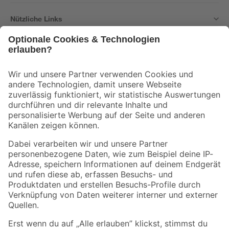
Nützliche Links
Bleib auf dem Laufenden mit unserem Newsletter
Der toom Newsletter: Keine Angebote und Aktionen mehr verpassen!
Zur Newsletter Anmeldung
Folge uns
Zahlungsarten
Versandarten
Sicher einkaufen