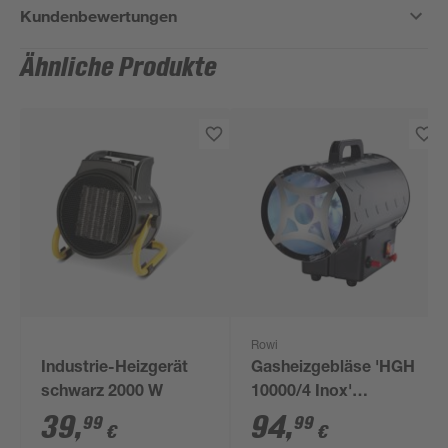
Kundenbewertungen
Ähnliche Produkte
Rowi
Industrie-Heizgerät
Gasheizgebläse 'HGH
schwarz 2000 W
10000/4 Inox'
schwarz 10 KW
39
,
94
,
99
99
€
€