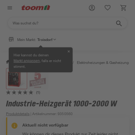
Mein Markt:
Troisdorf
✕
Hier kannst du deinen
, falls er nicht
Markt anpassen
/
Bauen & Renovieren
/
Heizen
/
Elektroheizungen & Gasheizungen
stimmt.
(1)
Industrie-Heizgerät 1000-2000 W
Produktdetails
| Artikelnummer
:
9350560
Aktuell nicht verfügbar
Wir können dir dieses Produkt zur Zeit leider nicht