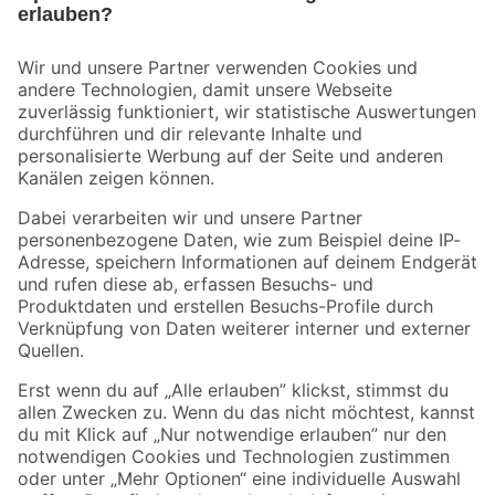
Bleib auf dem Laufenden mit unserem Newsletter
Der toom Newsletter: Keine Angebote und Aktionen mehr verpassen!
Zur Newsletter Anmeldung
Folge uns
Zahlungsarten
Versandarten
Sicher einkaufen
Jetzt die toom-App herunterladen