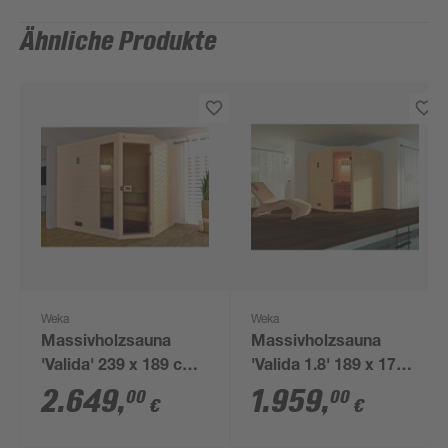
Ähnliche Produkte
Weka
Weka
Massivholzsauna
Massivholzsauna
'Valida' 239 x 189 cm,
'Valida 1.8' 189 x 172
mit Glastür, Fenster
cm mit Glastür
2.649
,
1.959
,
00
00
€
€