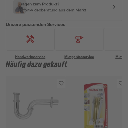
Fragen zum Produkt?
Sofort-Videoberatung aus dem Markt
Unsere passenden Services
Handwerksservice
Mietgeräteservice
Miettra
Häufig dazu gekauft