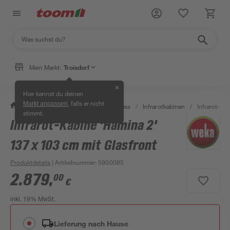
Mein Markt:
Troisdorf
✕
Hier kannst du deinen
, falls er nicht
Markt anpassen
/
Bad & Sanitär
/
Sauna & Wellness
/
Infrarotkabinen
/
Infrarot-Ka
stimmt.
Infrarot-Kabine 'Hamina 2'
137 x 103 cm mit Glasfront
Produktdetails
| Artikelnummer
:
5900085
2.879
,
00
€
inkl. 19% MwSt.
Lieferung nach Hause