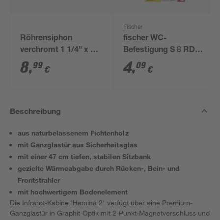
Fischer
Röhrensiphon
fischer WC-
verchromt 1 1/4" x 32
Befestigung S 8 RD
mm
80 2 Stück
8
,
4
,
99
09
€
€
Beschreibung
aus naturbelassenem Fichtenholz
mit Ganzglastür aus Sicherheitsglas
mit einer 47 cm tiefen, stabilen Sitzbank
gezielte Wärmeabgabe durch Rücken-, Bein- und
Frontstrahler
mit hochwertigem Bodenelement
Die Infrarot-Kabine 'Hamina 2' verfügt über eine Premium-
Ganzglastür in Graphit-Optik mit 2-Punkt-Magnetverschluss und