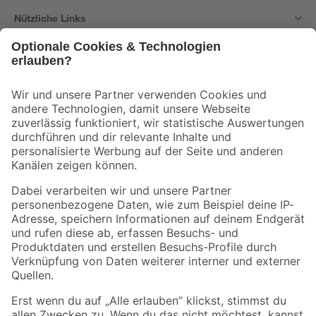
Nützliche Links
Bleib auf dem Laufenden mit unserem Newsletter
Der toom Newsletter: Keine Angebote und Aktionen mehr verpassen!
Zur Newsletter Anmeldung
Folge uns
Zahlungsarten
Versandarten
Sicher einkaufen