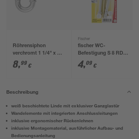
Fischer
Röhrensiphon
fischer WC-
verchromt 1 1/4" x 32
Befestigung S 8 RD
mm
80 2 Stück
8
,
4
,
99
09
€
€
Beschreibung
weiß beschichtete Linde mit exklusiver Ganzglastür
Wandelemente mit integrierten Anschlussleitungen
inklusive ergonomischer Rückenlehnen
inklusive Montagematerial, ausführlicher Aufbau- und
Bedienungsanleitung