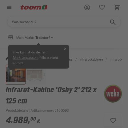
Mein Markt:
Troisdorf
✕
Hier kannst du deinen
, falls er nicht
Markt anpassen
/
Bad & Sanitär
/
Sauna & Wellness
/
Infrarotkabinen
/
Infrarot-Ka
stimmt.
Infrarot-Kabine 'Osby 2' 212 x
125 cm
Produktdetails
| Artikelnummer
:
5100593
4.989
,
00
€