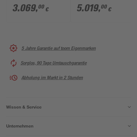
cm mit Glasfront
3,6 kw 212 x 121 x 199
3.069
,
5.019
,
00
00
€
€
cm, mit Glastür
5 Jahre Garantie auf toom Eigenmarken
Sorglos, 90 Tage Umtauschgarantie
Abholung im Markt in 2 Stunden
Wissen & Service
Unternehmen