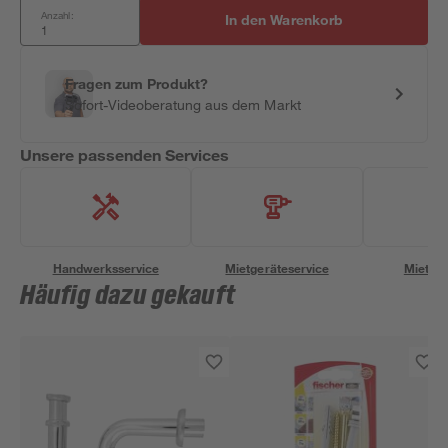
Anzahl:
In den Warenkorb
Fragen zum Produkt?
Sofort-Videoberatung aus dem Markt
Unsere passenden Services
Handwerksservice
Mietgeräteservice
Miettra
Häufig dazu gekauft