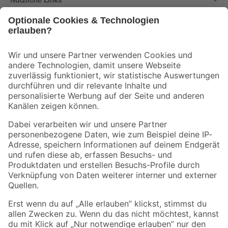
Bleib auf dem Laufenden mit unserem Newsletter
Der toom Newsletter: Keine Angebote und Aktionen mehr verpassen!
Zur Newsletter Anmeldung
Folge uns
Zahlungsarten
Versandarten
Sicher einkaufen
Jetzt die toom-App herunterladen