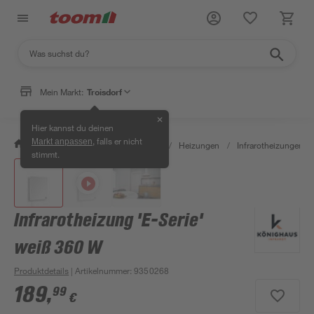
Mein Markt:
Troisdorf
✕
Hier kannst du deinen
, falls er nicht
Markt anpassen
/
Bauen & Renovieren
/
Heizen
/
Heizungen
/
Infrarotheizungen
/
stimmt.
Infrarotheizung 'E-Serie'
weiß 360 W
Produktdetails
| Artikelnummer
:
9350268
189
,
99
€