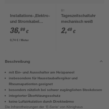
B1
Installations-,Elektro-
Tageszeitschaltuhr
und Stromkabel
mechanisch weiß
NYM-J 3x1,5mm² 50
36
,
2
,
99
49
€
€
m
0,74 € / Meter
Beschreibung
mit Ein- und Ausschalter am Heizpaneel
insbesondere für Hausstauballergiker und
Rheumapatienten geeignet
besonders nützlich bei schwer zugänglichen Steckdosen
integrierter Überhitzungsschutz
keine Luftzirkulation durch Direktwärme
Die Infrarotheizungen der 'E-Serie' von Könighaus