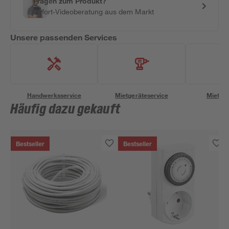
Fragen zum Produkt?
Sofort-Videoberatung aus dem Markt
Unsere passenden Services
Handwerksservice
Mietgeräteservice
Miettra
Häufig dazu gekauft
Bestseller
Bestseller