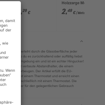
Holzzarge Meterware
weiß
28
,
2
,
29
49
€
€
/ Meter
on Könighaus verleiht durch die Glasoberfläche jeder
ganz. Egal, ob du es zurückhaltend oder auffällig liebst
rfekt in deine Umgebung ein und ist ein echter Hingucker!
inden sich fest verbaute Abstandhalter, die einem
 und Wand vorbeugen. Der Artikel erfüllt die EU-
 Kombination mit einem Thermostat und erreicht einen
as Gerät ausschließlich mit einem Thermostat. Die
olierte Räume oder für den gelegentlichen Gebrauch