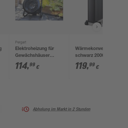
Pergart
g
Elektroheizung für
Wärmekonvektor
Gewächshäuser
schwarz 2000 W
0
'Antares' rund 3 kW
114
,
119
,
99
99
€
€
Abholung im Markt in 2 Stunden