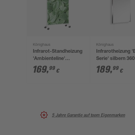
Könighaus
Könighaus
Infrarot-Standheizung
Infrarotheizung '
'Ambienteline'
Serie' silbern 36
Blätterwald 800 W 60
169
,
189
,
99
99
€
€
x 100 cm
5 Jahre Garantie auf toom Eigenmarken