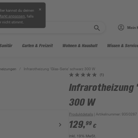
✕
ier kannst du deinen
, falls
Markt anpassen
r nicht stimmt.
Mein 
Sanitär
Garten & Freizeit
Wohnen & Haushalt
Wissen & Servic
theizungen
/
Infrarotheizung 'Glas-Serie' schwarz 300 W
(1)
Infrarotheizung 
300 W
Produktdetails
| Artikelnummer
:
9350287
129
,
99
€
inkl. 19% MwSt.