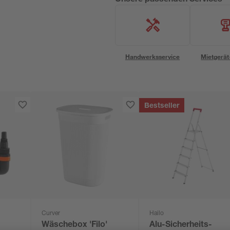
Handwerksservice
Mietgerät
Bestseller
Curver
Hailo
Wäschebox 'Filo'
Alu-Sicherheits-