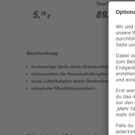
Tauchpumpe '160
450 W 16000 l/h
5
,
89
,
79
99
€
€
Beschreibung
hochwertige Optik durch Glasoberfläche
insbesondere für Hausstauballergiker und Rheuma
keine Luftzirkulation durch Direktwärme
integrierter Überhitzungsschutz