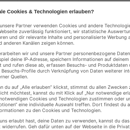
00'
weiß 55 Liter
Stehleiter 'L41 TB
BasicLine' 6-stufig
14
,
74
,
99
99
€
€
Die Infrarotheizung 'Glas-Serie' v
Räumlichkeit eine extra Portion Ele
patienten geeignet
– die Hochglanzoptik fügt sich pe
Auf der Rückseite des Paneels bef
Hitzestau zwischen Infrarotheizung
Verordnung 2015/1188 Art. 3 II in
Wirkungsgrad von 98 %. Benutze d
Infrarotheizung ist nur für gut is
geeignet.