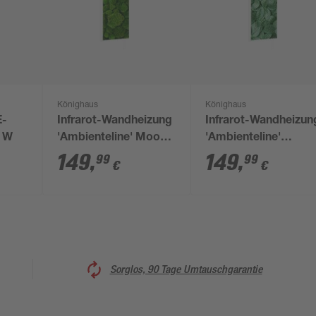
Könighaus
Könighaus
E-
Infrarot-Wandheizung
Infrarot-Wandheizun
0 W
'Ambienteline' Moos
'Ambienteline'
800 W 60 x 100 cm
Blätterwald 800 W 6
149
,
149
,
99
99
€
€
x 100 cm
Sorglos, 90 Tage Umtauschgarantie