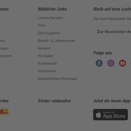
hmen
Nützliche Links
Bleib auf dem Lauf
Leichte Sprache
Der toom Newsletter: K
Hilfe
Zur Newsletter 
Zahlungsarten
eit
Bestell- & Lieferservices
ungen
Versand
Folge uns
Programm
Rückgabe
Vorteilskarte
Gutscheine
Verkaufsoffene Sonntage
rten
Sicher einkaufen
Jetzt die toom-App