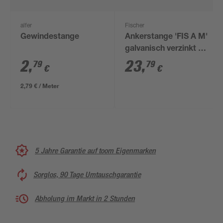
alfer
Fischer
Gewindestange
Ankerstange 'FIS A M'
galvanisch verzinkt Ø
12 x 140 mm
2
,
23
,
79
79
€
€
2,79 € / Meter
5 Jahre Garantie auf toom Eigenmarken
Sorglos, 90 Tage Umtauschgarantie
Abholung im Markt in 2 Stunden