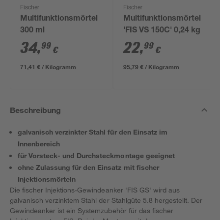
Fischer
Fischer
Multifunktionsmörtel
Multifunktionsmörtel
300 ml
'FIS VS 150C' 0,24 kg
34
,
22
,
99
99
€
€
71,41 € / Kilogramm
95,79 € / Kilogramm
Beschreibung
galvanisch verzinkter Stahl für den Einsatz im
Innenbereich
für Vorsteck- und Durchsteckmontage geeignet
ohne Zulassung für den Einsatz mit fischer
Injektionsmörteln
Die fischer Injektions-Gewindeanker 'FIS GS' wird aus
galvanisch verzinktem Stahl der Stahlgüte 5.8 hergestellt. Der
Gewindeanker ist ein Systemzubehör für das fischer