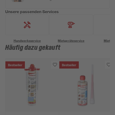
Unsere passenden Services
Handwerksservice
Mietgeräteservice
Miettra
Häufig dazu gekauft
Bestseller
Bestseller