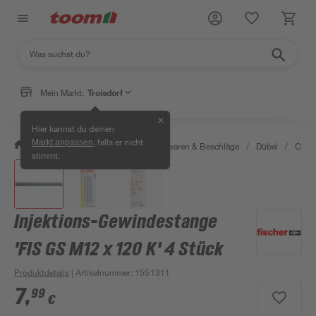
Mein Markt:
Troisdorf
✕
Hier kannst du deinen
, falls er nicht
Markt anpassen
/
Werkstatt & Maschinen
/
Eisenwaren & Beschläge
/
Dübel
/
Chem
stimmt.
Injektions-Gewindestange
'FIS GS M12 x 120 K' 4 Stück
Produktdetails
| Artikelnummer
:
1551311
7
,
99
€