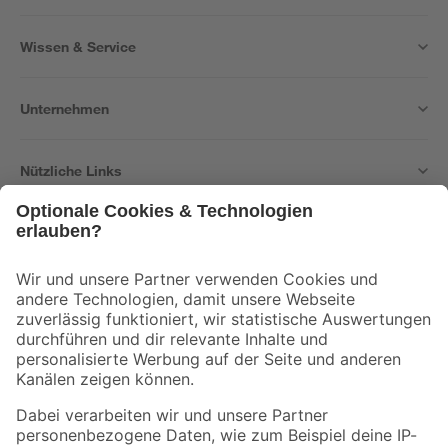
Wissen & Service
Unternehmen
Nützliche Links
Bleib auf dem Laufenden mit unserem Newsletter
Der toom Newsletter: Keine Angebote und Aktionen mehr verpassen!
Zur Newsletter Anmeldung
Folge uns