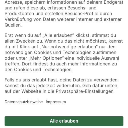
Zahlungsarten
Versandarten
Sicher einkaufen
Jetzt die toom-App herunterladen
Alle Preisangaben in EUR inkl. gesetzl. MwSt.. Die dargestellten Angebote sind unter
Umständen nicht in allen Märkten verfügbar. Die angegebenen Verfügbarkeiten beziehen
sich auf den unter "Mein Markt" ausgewählten toom Baumarkt. Alle Angebote und
Produkte nur solange der Vorrat reicht.
*Paketversand ab 59 € versandkostenfrei, gilt nicht für Artikel mit Speditionsversand, hier
fallen zusätzliche Versandkosten an.
Datenschutz
Privatsphäre
Impressum
AGB
Nutzungsbedingungen
Widerrufsrecht
Vertrag widerrufen