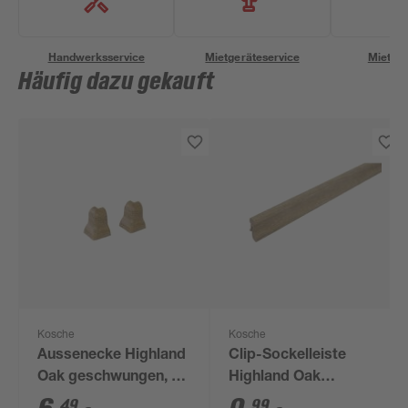
Handwerksservice
Mietgeräteservice
Miettra
Häufig dazu gekauft
Kosche
Kosche
Aussenecke Highland
Clip-Sockelleiste
Oak geschwungen, 2
Highland Oak
Stück
geschwungen 2400 x
49
99