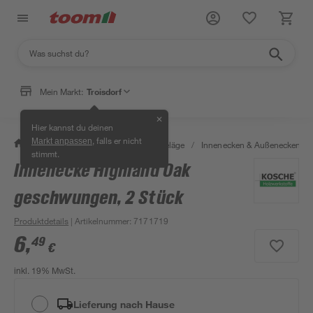
Mein Markt:
Troisdorf
✕
Hier kannst du deinen
, falls er nicht
Markt anpassen
/
Bauen & Renovieren
/
Bodenbeläge
/
Innenecken & Außenecken
/
stimmt.
Innenecke Highland Oak
geschwungen, 2 Stück
Produktdetails
| Artikelnummer
:
7171719
6
,
49
€
inkl. 19% MwSt.
Lieferung nach Hause