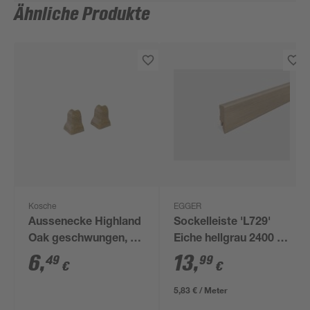
Ähnliche Produkte
Kosche
EGGER
Aussenecke Highland
Sockelleiste 'L729'
Oak geschwungen, 2
Eiche hellgrau 2400 x
Stück
58 x 14 mm
6
,
13
,
49
99
€
€
5,83 € / Meter