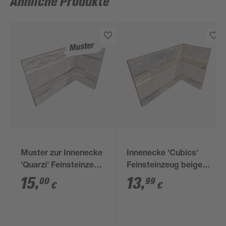
Ähnliche Produkte
Muster zur Innenecke
Innenecke 'Cubics'
'Quarzi' Feinsteinzeug
Feinsteinzeug beige
weiß 10 x 20 cm
10 x 20 cm
15
,
13
,
00
99
€
€