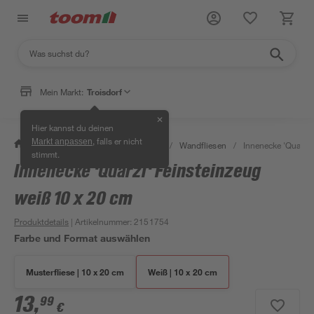
Mein Markt:
Troisdorf
✕
Hier kannst du deinen
, falls er nicht
Markt anpassen
/
Bauen & Renovieren
/
Fliesen
/
Wandfliesen
/
Innenecke 'Quarzi'
stimmt.
Innenecke 'Quarzi' Feinsteinzeug
weiß 10 x 20 cm
Produktdetails
| Artikelnummer
:
2151754
Farbe und Format auswählen
Musterfliese | 10 x 20 cm
Weiß | 10 x 20 cm
13
,
99
€