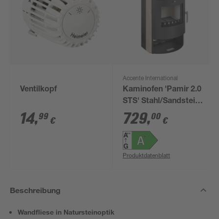
Accente International
Ventilkopf
Kaminofen 'Pamir 2.0
STS' Stahl/Sandstein
6,7 kW
14
,
729
,
99
00
€
€
Produktdatenblatt
Beschreibung
Wandfliese in Natursteinoptik