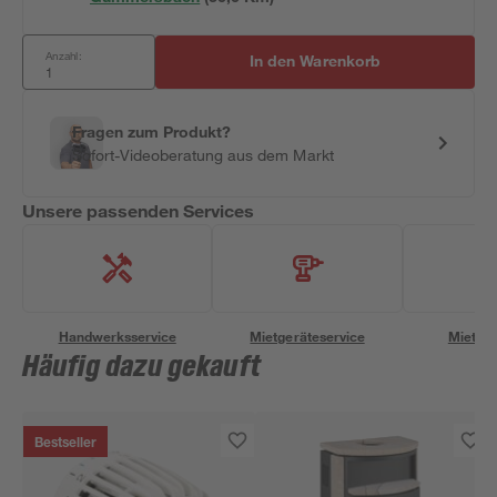
Anzahl:
In den Warenkorb
Fragen zum Produkt?
Sofort-Videoberatung aus dem Markt
Unsere passenden Services
Handwerksservice
Mietgeräteservice
Miettra
Häufig dazu gekauft
Bestseller