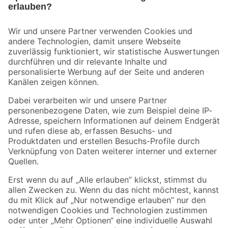
Bleib auf dem Laufenden mit unserem Newsletter
Der toom Newsletter: Keine Angebote und Aktionen mehr verpassen!
Zur Newsletter Anmeldung
Folge uns
Zahlungsarten
Versandarten
Sicher einkaufen
Jetzt die toom-App herunterladen