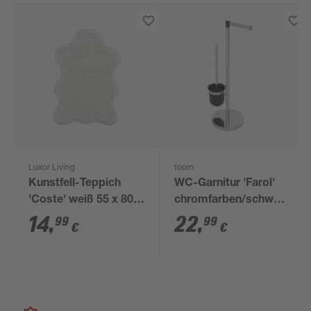
Luxor Living
toom
Kunstfell-Teppich
WC-Garnitur 'Farol'
'Coste' weiß 55 x 80
chromfarben/schwarz
cm
27 x 58 x 18 cm
14
,
22
,
99
99
€
€