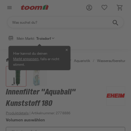
Mein Markt:
Troisdorf
✕
Hier kannst du deinen
, falls er nicht
Markt anpassen
/
Garten & Freizeit
/
Tierbedarf
/
Aquaristik
/
Wasseraufbereitung
stimmt.
Innenfilter "Aquaball"
Kunststoff 180
Produktdetails
| Artikelnummer
:
2778886
Volumen auswählen