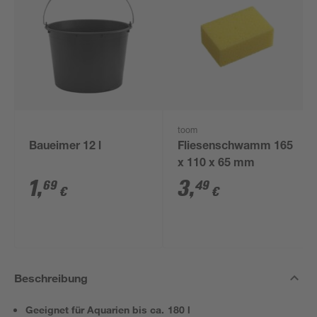
toom
Baueimer 12 l
Fliesenschwamm 165
x 110 x 65 mm
1
,
3
,
69
49
€
€
Beschreibung
Geeignet für Aquarien bis ca. 180 l