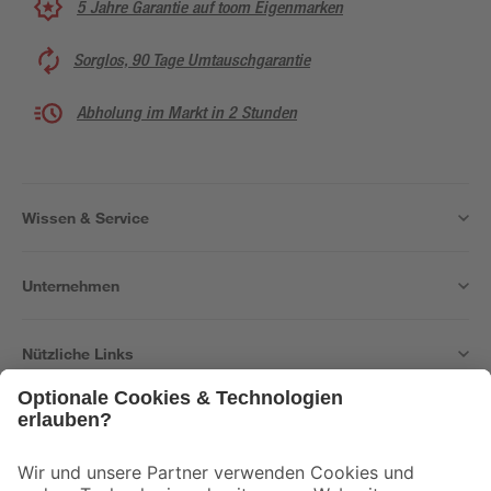
5 Jahre Garantie auf toom Eigenmarken
Sorglos, 90 Tage Umtauschgarantie
Abholung im Markt in 2 Stunden
Wissen & Service
Unternehmen
Nützliche Links
Bleib auf dem Laufenden mit unserem Newsletter
Der toom Newsletter: Keine Angebote und Aktionen mehr verpassen!