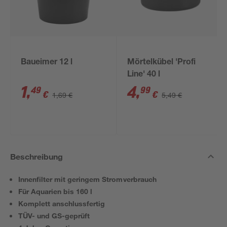
Baueimer 12 l
Mörtelkübel 'Profi
Line' 40 l
1
,
4
,
49
99
€
€
1,69 €
5,49 €
Beschreibung
Innenfilter mit geringem Stromverbrauch
Für Aquarien bis 160 l
Komplett anschlussfertig
TÜV- und GS-geprüft