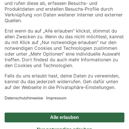
Zahlungsarten
Versandarten
Sicher einkaufen
Jetzt die toom-App herunterladen
Alle Preisangaben in EUR inkl. gesetzl. MwSt.. Die dargestellten Angebote sind unter
Umständen nicht in allen Märkten verfügbar. Die angegebenen Verfügbarkeiten beziehen
sich auf den unter "Mein Markt" ausgewählten toom Baumarkt. Alle Angebote und
Produkte nur solange der Vorrat reicht.
*Paketversand ab 59 € versandkostenfrei, gilt nicht für Artikel mit Speditionsversand, hier
fallen zusätzliche Versandkosten an.
Datenschutz
Privatsphäre
Impressum
AGB
Nutzungsbedingungen
Widerrufsrecht
Vertrag widerrufen