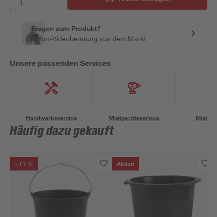
Fragen zum Produkt?
Sofort-Videoberatung aus dem Markt
Unsere passenden Services
Handwerksservice
Mietgeräteservice
Miettra
Häufig dazu gekauft
- 11 %
Aktion