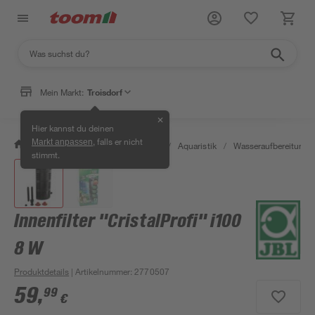
Mein Markt:
Troisdorf
✕
Hier kannst du deinen
, falls er nicht
Markt anpassen
/
Garten & Freizeit
/
Tierbedarf
/
Aquaristik
/
Wasseraufbereitung
stimmt.
Innenfilter "CristalProfi" i100
8 W
Produktdetails
| Artikelnummer
:
2770507
59
,
99
€