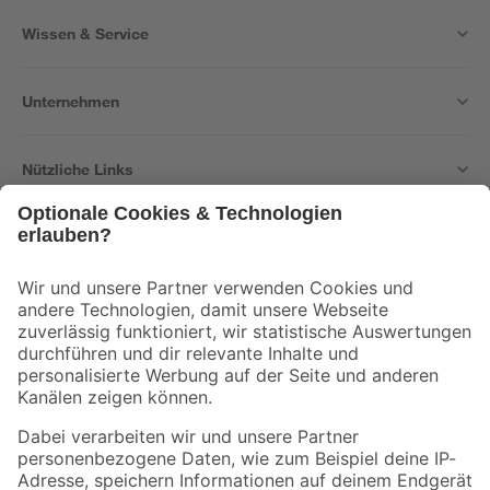
Wissen & Service
Unternehmen
Nützliche Links
Bleib auf dem Laufenden mit unserem Newsletter
Der toom Newsletter: Keine Angebote und Aktionen mehr verpassen!
Zur Newsletter Anmeldung
Folge uns