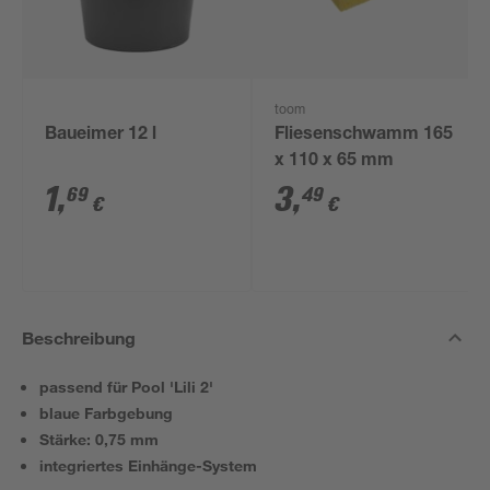
toom
Baueimer 12 l
Fliesenschwamm 165
x 110 x 65 mm
1
,
3
,
69
49
€
€
Beschreibung
passend für Pool 'Lili 2'
blaue Farbgebung
Stärke: 0,75 mm
integriertes Einhänge-System