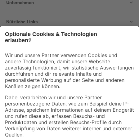
Unternehmen
Nützliche Links
Bleib auf dem Laufenden mit unserem Newsletter
Der toom Newsletter: Keine Angebote und Aktionen mehr verpassen!
Zur Newsletter Anmeldung
Folge uns
Zahlungsarten
Versandarten