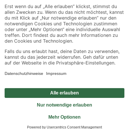
Sicher einkaufen
Jetzt die toom-App herunterladen
Alle Preisangaben in EUR inkl. gesetzl. MwSt.. Die dargestellten Angebote sind unter
Umständen nicht in allen Märkten verfügbar. Die angegebenen Verfügbarkeiten beziehen
sich auf den unter "Mein Markt" ausgewählten toom Baumarkt. Alle Angebote und
Produkte nur solange der Vorrat reicht.
*Paketversand ab 59 € versandkostenfrei, gilt nicht für Artikel mit Speditionsversand, hier
fallen zusätzliche Versandkosten an.
Datenschutz
Privatsphäre
Impressum
AGB
Nutzungsbedingungen
Widerrufsrecht
Vertrag widerrufen
Barrierefreiheit
© 2026 toom Baumarkt GmbH