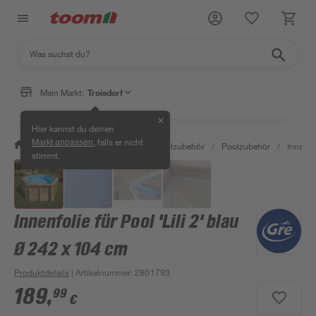
Mein Markt:
Troisdorf
✕
Hier kannst du deinen
, falls er nicht
Markt anpassen
/
Garten & Freizeit
/
Pools & Poolzubehör
/
Poolzubehör
/
Innenfo
stimmt.
Innenfolie für Pool 'Lili 2' blau
Ø 242 x 104 cm
Produktdetails
| Artikelnummer
:
2801793
189
,
99
€