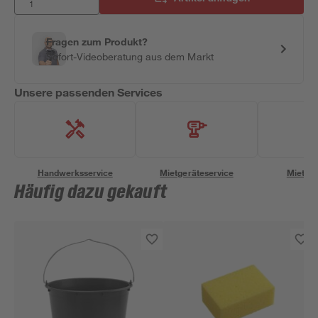
Fragen zum Produkt?
Sofort-Videoberatung aus dem Markt
Unsere passenden Services
Handwerksservice
Mietgeräteservice
Miettra
Häufig dazu gekauft