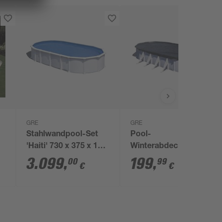
GRE
GRE
Stahlwandpool-Set
Pool-
'Haiti' 730 x 375 x 132
Winterabdeckung
cm mit
grau 460 x 820 cm
3.099
,
199
,
00
99
€
€
Sicherheitsleiter und
Sandfilteranlage