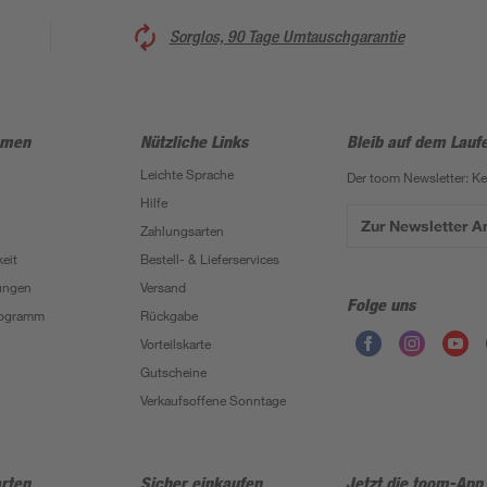
Sorglos, 90 Tage Umtauschgarantie
hmen
Nützliche Links
Bleib auf dem Lauf
Leichte Sprache
Der toom Newsletter: K
Hilfe
Zur Newsletter 
Zahlungsarten
eit
Bestell- & Lieferservices
ungen
Versand
Folge uns
Programm
Rückgabe
Vorteilskarte
Gutscheine
Verkaufsoffene Sonntage
rten
Sicher einkaufen
Jetzt die toom-App