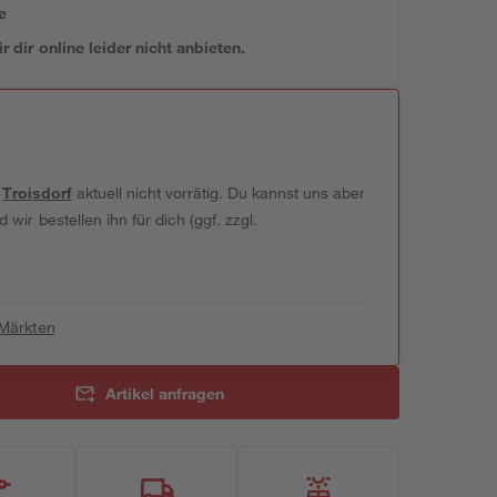
e
 dir online leider nicht anbieten.
t
Troisdorf
aktuell nicht vorrätig. Du kannst uns aber
wir bestellen ihn für dich (ggf. zzgl.
 Märkten
Artikel anfragen