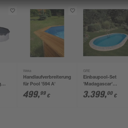
Weka
GRE
Handlaufverbreiterung
Einbaupool-Set
g
für Pool '594 A'
'Madagascar'
10 cm
blau/weiß oval 600 x
499
,
3.399
,
99
00
€
€
320 x 150 cm