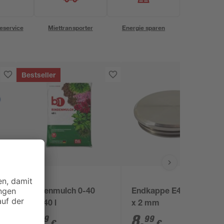
eservice
Miettransporter
Energie sparen
Bestseller
B1
Rindenmulch 0-40
Endkappe E48 Ø 42,4
,
mm 40 l
x 2 mm
3
,
8
,
99
99
€
€