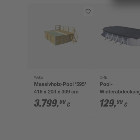
Weka
GRE
Massivholz-Pool '595'
Pool-
416 x 203 x 309 cm
Winterabdeckun
schwarz 410 x 6
3.799
,
129
,
00
99
€
€