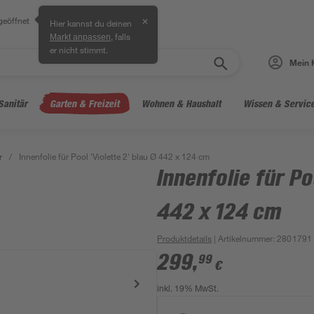
geöffnet
✕
Hier kannst du deinen
, falls
Markt anpassen
er nicht stimmt.
Mein 
Sanitär
Garten & Freizeit
Wohnen & Haushalt
Wissen & Servic
r
/
Innenfolie für Pool 'Violette 2' blau Ø 442 x 124 cm
Innenfolie für Po
442 x 124 cm
Produktdetails
| Artikelnummer
:
2801791
299
,
99
€
inkl. 19% MwSt.