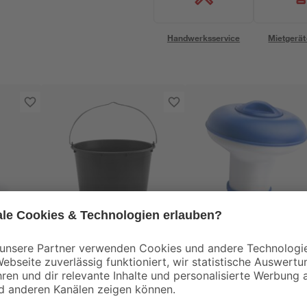
Handwerksservice
Mietgerät
mediPOOL
0-2
Baueimer 12 l
Dosierschwimmer
blau/weiß 12 x 12 cm
für 20 g Tabs
1
,
6
,
69
99
€
€