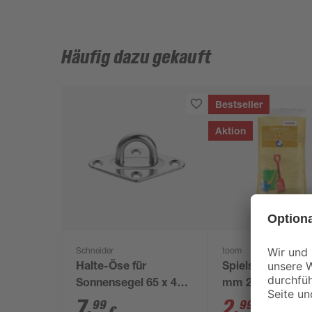
Häufig dazu gekauft
Bestseller
Aktion
Schneider
toom
Halte-Öse für
Spielsand beige 
Sonnensegel 65 x 40 x
mm 25 kg
28 mm
7
,
2
,
99
99
€
€
3,29 €