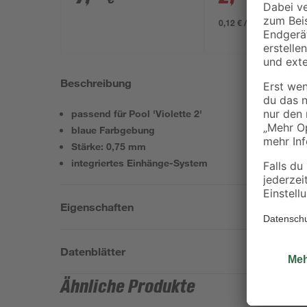
0,12 € / Kilogramm
Beschreibung
passend für Pool 'Violette 2'
blaue Farbgebung
Stärke: 0,75 mm
integriertes Einhänge-System
Eigenschaften
Datenblätter
Ähnliche Produkte