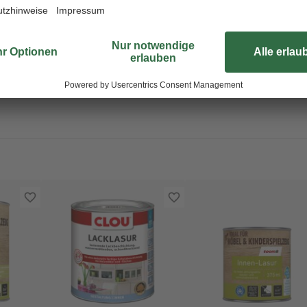
onen verursachen. Verursacht schwere Augenschäden. Lebensgefahr be