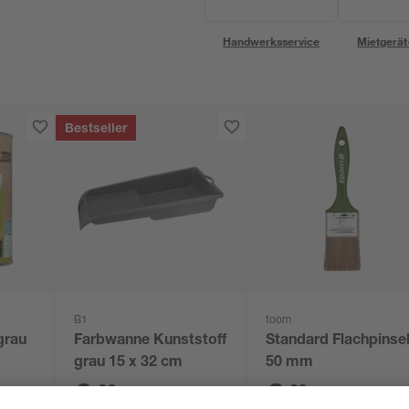
Handwerksservice
Mietgerät
Bestseller
B1
toom
grau
Farbwanne Kunststoff
Standard Flachpinse
grau 15 x 32 cm
50 mm
2
,
6
,
69
29
€
€