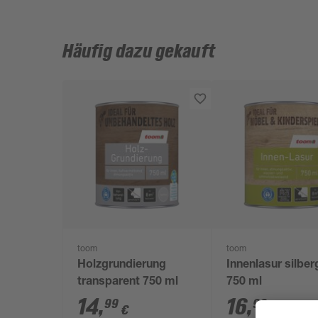
Häufig dazu gekauft
toom
toom
Holzgrundierung
Innenlasur silber
transparent 750 ml
750 ml
14
,
16
,
99
99
€
€