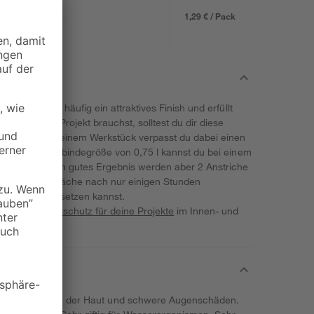
1,29 € / Pack
rleiht diesen häufig ein attraktives Finish und erfüllt
as für dein Projekt brauchst, solltest du dir diese
r ansehen. Deinem Werkstück verpasst du dabei einen
ton. Mit der Gebindegröße von 0,75 l kannst du bei einem
andeln. Für ein gutes Ergebnis werden aber 2 Anstriche
 bearbeitete Fläche nach nur einigen Stunden
n Projekt fortsetzen kannst.
en starken
Holzschutz für deine Projekte
im Innen- und
were Verätzungen der Haut und schwere Augenschäden.