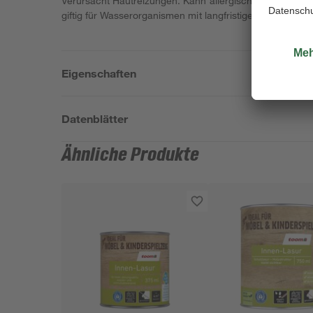
Verursacht Hautreizungen. Kann allergische Hautreakti
giftig für Wasserorganismen mit langfristiger Wirkung.
Eigenschaften
Datenblätter
Ähnliche Produkte