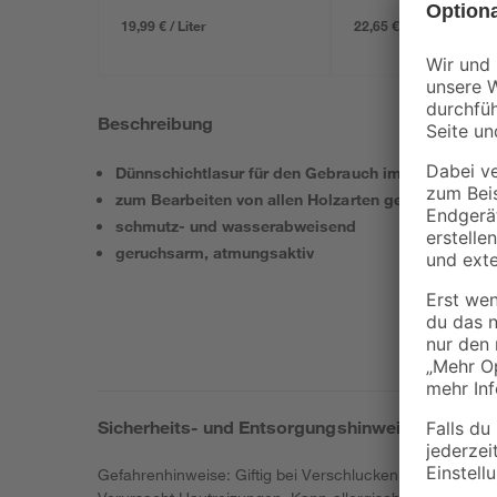
19,99 € / Liter
22,65 € / Liter
Beschreibung
Dünnschichtlasur für den Gebrauch im Innenbereic
zum Bearbeiten von allen Holzarten geeignet
schmutz- und wasserabweisend
geruchsarm, atmungsaktiv
Sicherheits- und Entsorgungshinweise
Gefahrenhinweise: Giftig bei Verschlucken. Gesundheit