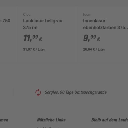
Clou
toom
n 750
Lacklasur hellgrau
Innenlasur
375 ml
ebenholzfarben 375
ml
11
,
9
,
99
99
€
€
31,97 € / Liter
26,64 € / Liter
Sorglos, 90 Tage Umtauschgarantie
hmen
Nützliche Links
Bleib auf dem Lauf