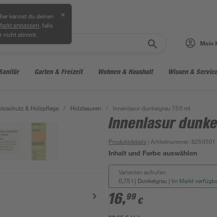
✕
ier kannst du deinen
, falls
Markt anpassen
r nicht stimmt.
Mein 
Sanitär
Garten & Freizeit
Wohnen & Haushalt
Wissen & Servic
lzschutz & Holzpflege
/
Holzlasuren
/
Innenlasur dunkelgrau 750 ml
Innenlasur dunke
Produktdetails
| Artikelnummer
:
8250501
Inhalt und Farbe auswählen
Varianten aufrufen:
0,75 l | Dunkelgrau
|
Im Markt verfügb
16
,
99
€