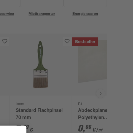
eservice
Miettransporter
Energie sparen
Bestseller
toom
B1
l
Standard Flachpinsel
Abdeckplane
70 mm
Polyethylen
transparent 4 x 5 m
7
,
0
,
39
06
€
€
/ m²