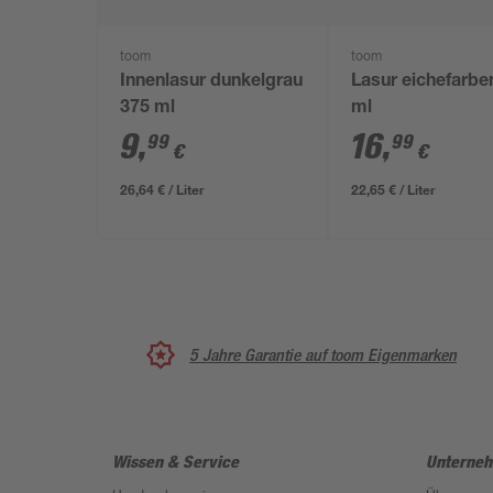
toom
toom
Innenlasur dunkelgrau
Lasur eichefarbe
375 ml
ml
9
,
16
,
99
99
€
€
26,64 € / Liter
22,65 € / Liter
5 Jahre Garantie auf toom Eigenmarken
Wissen & Service
Unterne