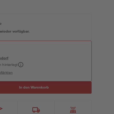
e
 wieder verfügbar.
sdorf
h hinterlegt
 Märkten
In den Warenkorb