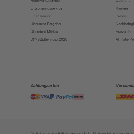
Handwerksservice
Über uns
Entsorgungsservice
Karriere
Finanzierung
Presse
Übersicht Ratgeber
Nachhaltigk
Übersicht Märkte
Auszeichn
DIY-Städte-Index 2026
Affiliate-
Zahlungsarten
Versanda
Alle Preisangaben in EUR inkl. gesetzl. MwSt.. Die dargestellten Angebote 