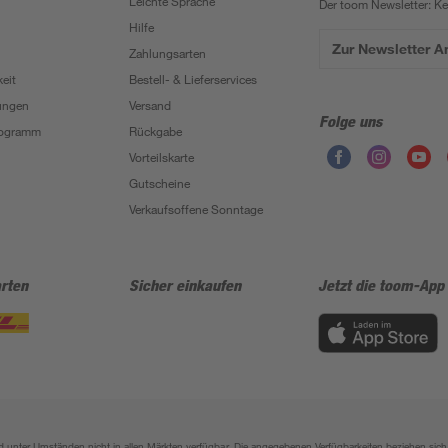
Leichte Sprache
Der toom Newsletter: K
Hilfe
Zur Newsletter 
Zahlungsarten
eit
Bestell- & Lieferservices
ungen
Versand
Folge uns
Programm
Rückgabe
Vorteilskarte
Gutscheine
Verkaufsoffene Sonntage
rten
Sicher einkaufen
Jetzt die toom-App
sind unter Umständen nicht in allen Märkten verfügbar. Die angegebenen Verfügbarkeiten beziehen s