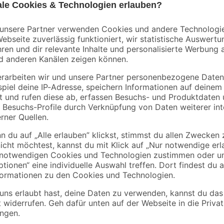
Ein Anstrich von Holzoberflächen ve
h
noch weitere Funktionen. Wenn du d
Holzlasur von Toom einmal genaue
Anstrich in einem schlichten Farb
Anstrich eine Fläche von 8 m² beh
empfohlen. Darüber hinaus ist die
überstreichbar, sodass du dann dei
Erfahre mehr darüber, wie du ein
Außenbereich schaffst.
sschädlich bei Verschlucken. Giftig bei Hautkontakt. Verursacht sch