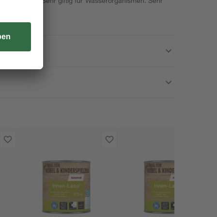
i Einatmen. Sehr giftig für Wasserorganismen. Sehr