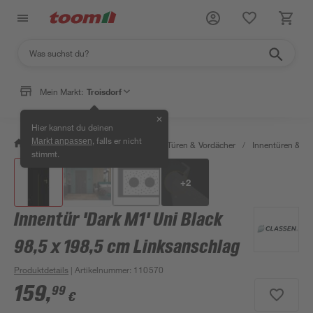
Mein Markt:
Troisdorf
✕
Hier kannst du deinen
, falls er nicht
Markt anpassen
/
Bauen & Renovieren
/
Fenster, Türen & Vordächer
/
Innentüren & Za
stimmt.
+
2
Innentür 'Dark M1' Uni Black
98,5 x 198,5 cm Linksanschlag
Produktdetails
| Artikelnummer
:
110570
159
,
99
€