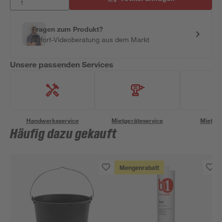
Fragen zum Produkt?
Sofort-Videoberatung aus dem Markt
Unsere passenden Services
Handwerksservice
Mietgeräteservice
Miettra
Häufig dazu gekauft
Mengenrabatt