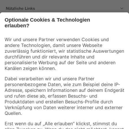
Nützliche Links
Bleib auf dem Laufenden mit unserem Newsletter
Der toom Newsletter: Keine Angebote und Aktionen mehr verpassen!
Zur Newsletter Anmeldung
Folge uns
Zahlungsarten
Versandarten
Sicher einkaufen