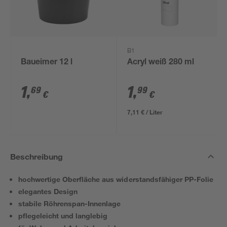
B1
Baueimer 12 l
Acryl weiß 280 ml
1
,
1
,
69
99
€
€
7,11 € / Liter
Beschreibung
hochwertige Oberfläche aus widerstandsfähiger PP-Folie
elegantes Design
stabile Röhrenspan-Innenlage
pflegeleicht und langlebig