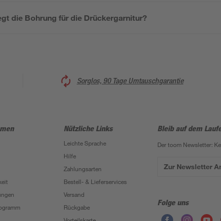
egt die Bohrung für die Drückergarnitur?
Sorglos, 90 Tage Umtauschgarantie
hmen
Nützliche Links
Bleib auf dem Lauf
Leichte Sprache
Der toom Newsletter: K
Hilfe
Zur Newsletter 
Zahlungsarten
eit
Bestell- & Lieferservices
ungen
Versand
Folge uns
Programm
Rückgabe
Vorteilskarte