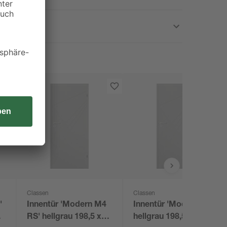
Classen
Classen
'
Innentür 'Modern M4
Innentür 'Modern M4'
RS' hellgrau 198,5 x
hellgrau 198,5 x 86