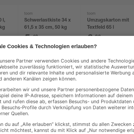
toom
toom
 l,
Schwerlastkiste 34 x
Umzugskarton mit
 kg
61,5 x 35 cm, 50 kg
Textfeld 65 l
5
,
3
,
49
99
€
€