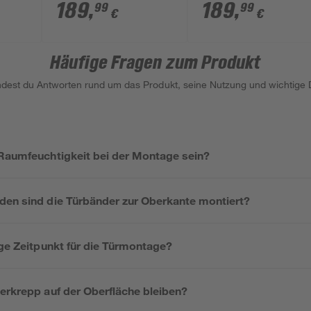
lag
cm, Rechtsanschlag
cm, Linksanschlag
189
,
189
,
99
99
€
€
Häufige Fragen zum Produkt
indest du Antworten rund um das Produkt, seine Nutzung und wichtige D
 Raumfeuchtigkeit bei der Montage sein?
den sind die Türbänder zur Oberkante montiert?
ige Zeitpunkt für die Türmontage?
erkrepp auf der Oberfläche bleiben?