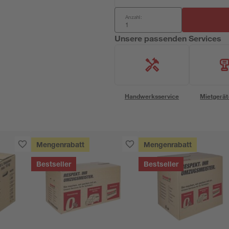
Anzahl:
Unsere passenden Services
Handwerksservice
Mietgerät
Mengenrabatt
Mengenrabatt
Bestseller
Bestseller