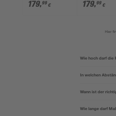
cm, Linksanschlag
cm, Rechtsansch
179
,
179
,
99
99
€
€
Hier f
Wie hoch darf die
In welchen Abstän
Wann ist der richt
Wie lange darf Mal