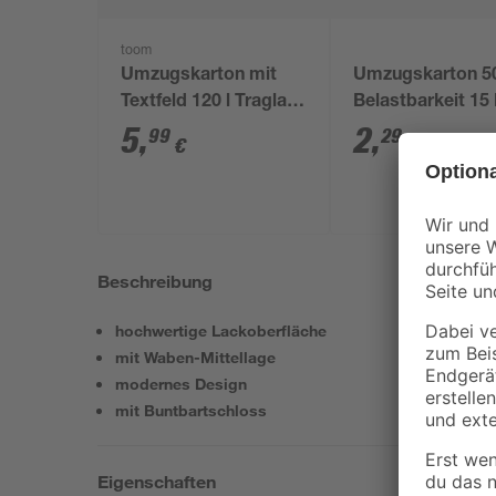
toom
Umzugskarton mit
Umzugskarton 50
Textfeld 120 l Traglast
Belastbarkeit 15
50 kg
5
,
2
,
99
29
€
€
Beschreibung
hochwertige Lackoberfläche
mit Waben-Mittellage
modernes Design
mit Buntbartschloss
Eigenschaften