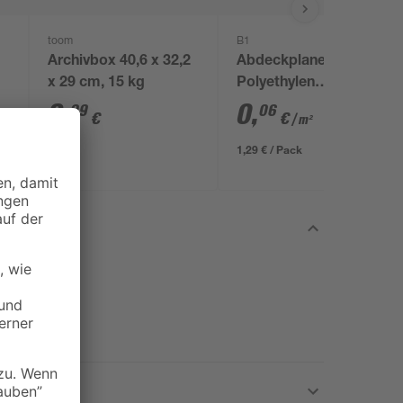
toom
B1
Archivbox 40,6 x 32,2
Abdeckplane
x 29 cm, 15 kg
Polyethylen
transparent 4 x 5 m
3
,
0
,
99
06
€
€
/ m²
1,29 € / Pack