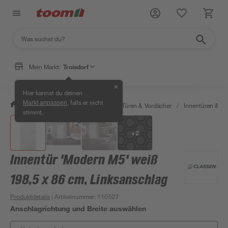
Mein Markt:
Troisdorf
✕
Hier kannst du deinen
, falls er nicht
Markt anpassen
/
Bauen & Renovieren
/
Fenster, Türen & Vordächer
/
Innentüren & Za
stimmt.
+
2
Innentür 'Modern M5' weiß
198,5 x 86 cm, Linksanschlag
Produktdetails
| Artikelnummer
:
110527
Anschlagrichtung und Breite auswählen