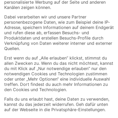
Folge uns
Zahlungsarten
Versandarten
Sicher einkaufen
Jetzt die toom-App herunterladen
Alle Preisangaben in EUR inkl. gesetzl. MwSt.. Die dargestellten Angebote sind unter
Umständen nicht in allen Märkten verfügbar. Die angegebenen Verfügbarkeiten beziehen
sich auf den unter "Mein Markt" ausgewählten toom Baumarkt. Alle Angebote und
Produkte nur solange der Vorrat reicht.