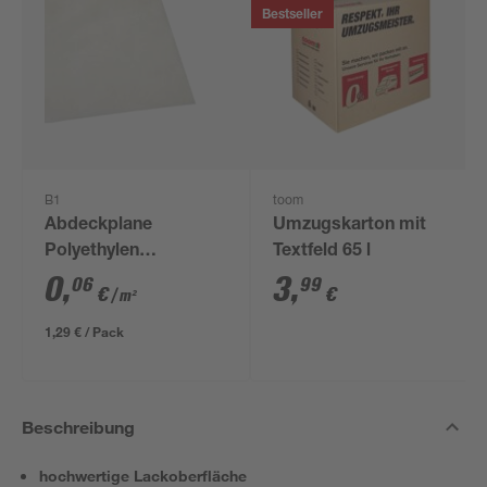
Bestseller
B1
toom
Abdeckplane
Umzugskarton mit
Polyethylen
Textfeld 65 l
transparent 4 x 5 m
0
,
3
,
06
99
€
€
/ m²
1,29 € / Pack
Beschreibung
hochwertige Lackoberfläche