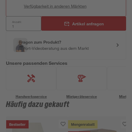
Verfügbarkeit in anderen Märkten
Anzahl:
Artikel anfragen
Fragen zum Produkt?
Sofort-Videoberatung aus dem Markt
Unsere passenden Services
Handwerksservice
Mietgeräteservice
Miettra
Häufig dazu gekauft
Bestseller
Mengenrabatt