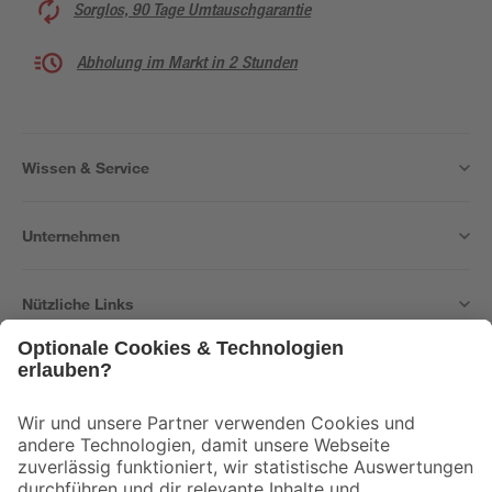
Sorglos, 90 Tage Umtauschgarantie
Abholung im Markt in 2 Stunden
Wissen & Service
Unternehmen
Nützliche Links
Bleib auf dem Laufenden mit unserem Newsletter
Der toom Newsletter: Keine Angebote und Aktionen mehr verpassen!
Zur Newsletter Anmeldung