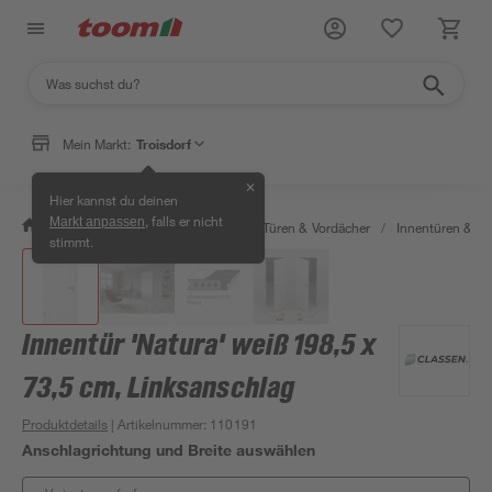
Mein Markt:
Troisdorf
✕
Hier kannst du deinen
, falls er nicht
Markt anpassen
/
Bauen & Renovieren
/
Fenster, Türen & Vordächer
/
Innentüren & Za
stimmt.
Innentür 'Natura' weiß 198,5 x
73,5 cm, Linksanschlag
Produktdetails
| Artikelnummer
:
110191
Anschlagrichtung und Breite auswählen