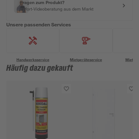
Fragen zum Produkt?
Sofort-Videoberatung aus dem Markt
Unsere passenden Services
Handwerksservice
Mietgeräteservice
Miettra
Häufig dazu gekauft