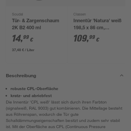
Soudal
Classen
Tür- & Zargenschaum
Innentür 'Natura' weiß
2K B2 400 ml
198,5 x 86 cm,
Linksanschlag
14
,
109
,
99
99
€
€
37,48 € / Liter
Beschreibung
robuste CPL-Oberfläche
kratz- und abriebfest
Die Innentür 'CPL weiß' lässt sich durch ihren Farbton
(signalweiß, RAL 9003) gut kombinieren. Die Mittellage besteht
aus Röhrenspan, wodurch die Tür gute
Schalldämmungseigenschaften besitzt und zudem sehr stabil
ist. Mit der Oberfläche aus CPL (Continuous Pressure