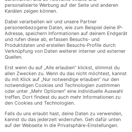
Folge uns
Zahlungsarten
Versandarten
Sicher einkaufen
Jetzt die toom-App herunterladen
Alle Preisangaben in EUR inkl. gesetzl. MwSt.. Die dargestellten Angebote sind unter
Umständen nicht in allen Märkten verfügbar. Die angegebenen Verfügbarkeiten beziehen
sich auf den unter "Mein Markt" ausgewählten toom Baumarkt. Alle Angebote und