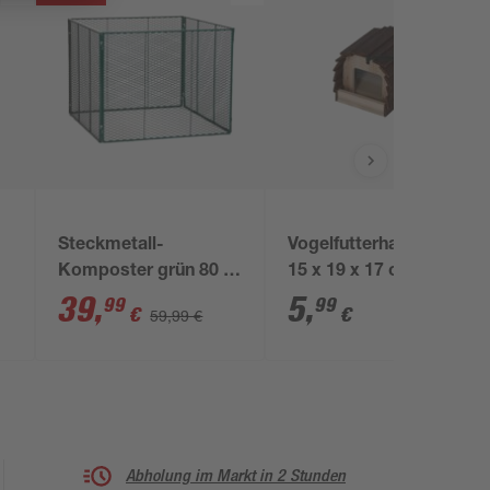
Steckmetall-
Vogelfutterhaus braun
Komposter grün 80 x
15 x 19 x 17 cm
70 x 80 cm
39
,
5
,
99
99
€
€
59,99 €
Abholung im Markt in 2 Stunden