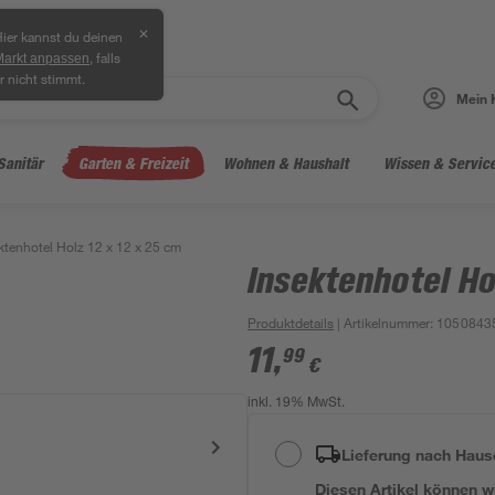
✕
ier kannst du deinen
, falls
Markt anpassen
r nicht stimmt.
Mein 
Sanitär
Garten & Freizeit
Wohnen & Haushalt
Wissen & Servic
ktenhotel Holz 12 x 12 x 25 cm
Insektenhotel Ho
Produktdetails
| Artikelnummer
:
1050843
11
,
99
€
inkl. 19% MwSt.
Lieferung nach Haus
Diesen Artikel können wir