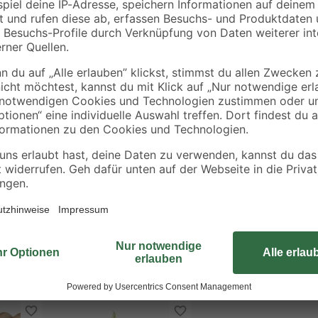
Viele Insekten übernehmen nützli
 nützliche Insekten
dem Balkon. In aufgeräumten Gärt
Unterschlüpfe rar geworden. In di
Insekten Unterschlupf, Nist- und 
Naturerlebnis und Beitrag für eine
die Erträge unserer Kulturpflanze
Schach. Die Bienen, die hier einzie
haben sind sie nicht aggressiv, so
Nachwuchs an. Hänge oder stelle 
halbschattigen Platz auf. Die Front
das Insektenhotel nicht im Wind hi
Jahr über draußen bleiben. Es mus