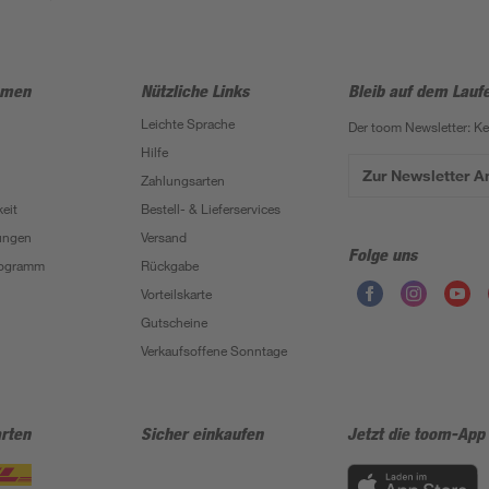
hmen
Nützliche Links
Bleib auf dem Lauf
Leichte Sprache
Der toom Newsletter: K
Hilfe
Zur Newsletter 
Zahlungsarten
eit
Bestell- & Lieferservices
ungen
Versand
Folge uns
Programm
Rückgabe
Vorteilskarte
Gutscheine
Verkaufsoffene Sonntage
rten
Sicher einkaufen
Jetzt die toom-App