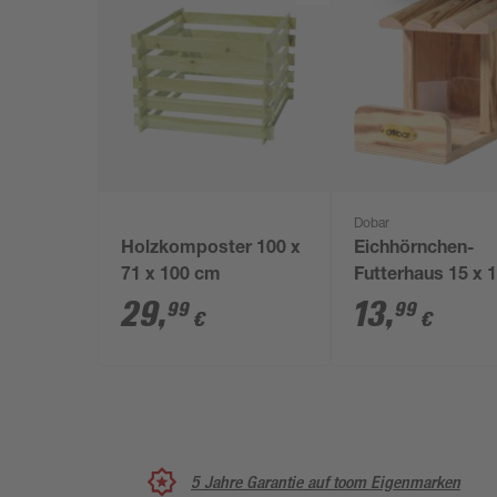
Dobar
Holzkomposter 100 x
Eichhörnchen-
71 x 100 cm
Futterhaus 15 x 1
24 cm
29
,
13
,
99
99
€
€
5 Jahre Garantie auf toom Eigenmarken