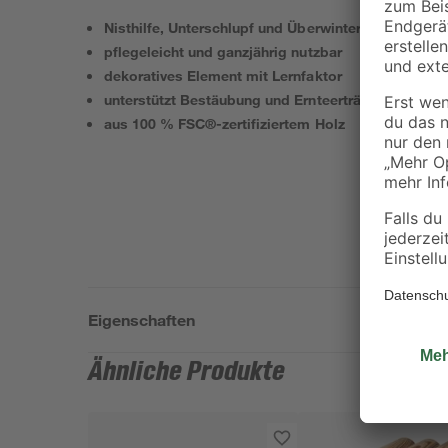
Nisthilfe, Unterschlupf und Überwinterungsplatz für
pflegeleicht und ganzjährig nutzbar
dekoratives Element mit Lernfaktor
unterstützt Bestäubung und Ernteerträge
aus 100 % FSC®-zertifiziertem Holz
Eigenschaften
Ähnliche Produkte