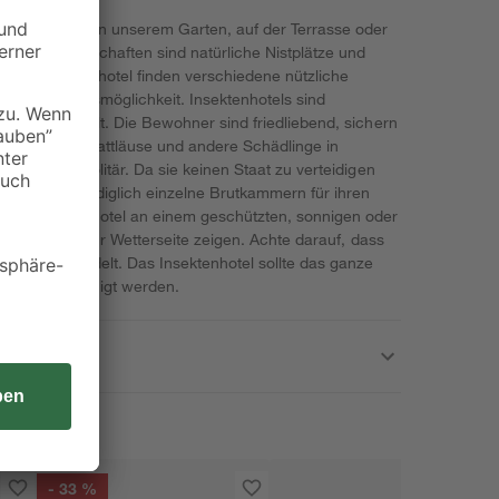
che Aufgaben in unserem Garten, auf der Terrasse oder
en und Landschaften sind natürliche Nistplätze und
esem Insektenhotel finden verschiedene nützliche
Überwinterungsmöglichkeit. Insektenhotels sind
 intakte Umwelt. Die Bewohner sind friedliebend, sichern
n und halten Blattläuse und andere Schädlinge in
hen, leben solitär. Da sie keinen Staat zu verteidigen
ndern legen lediglich einzelne Brutkammern für ihren
das Insektenhotel an einem geschützten, sonnigen oder
 sollte nicht zur Wetterseite zeigen. Achte darauf, dass
n und herpendelt. Das Insektenhotel sollte das ganze
s nicht gereinigt werden.
- 33 %