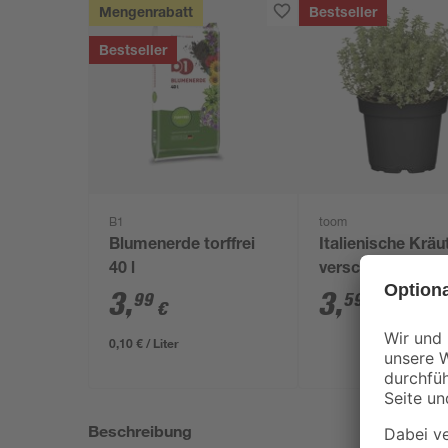
Mengenrabatt
Bestseller
Bestseller
B1
toom
Blumenerde torffrei
Italienische Kräu
40 l
verschiedene So
14 cm Topf
3
,
3
,
99
59
€
€
0,10 € / Liter
Beschreibung