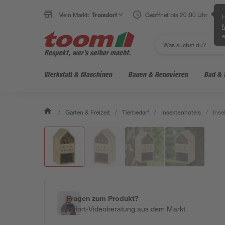
Mein Markt:
Troisdorf
Geöffnet bis 20:00 Uhr
H
e
Werkstatt & Maschinen
Bauen & Renovieren
Bad & 
/
Garten & Freizeit
/
Tierbedarf
/
Insektenhotels
/
Inse
Fragen zum Produkt?
Sofort-Videoberatung aus dem Markt