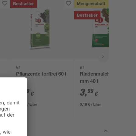
Bestseller
Mengenrabatt
Bestseller
B1
B1
Pflanzerde torffrei 60 l
Rindenmulch 0-40
mm 40 l
7
,
3
,
99
99
€
€
0,13 € / Liter
0,10 € / Liter