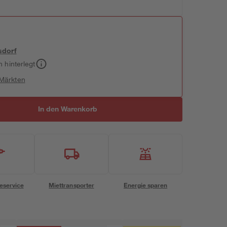
sdorf
h hinterlegt
 Märkten
In den Warenkorb
eservice
Miettransporter
Energie sparen