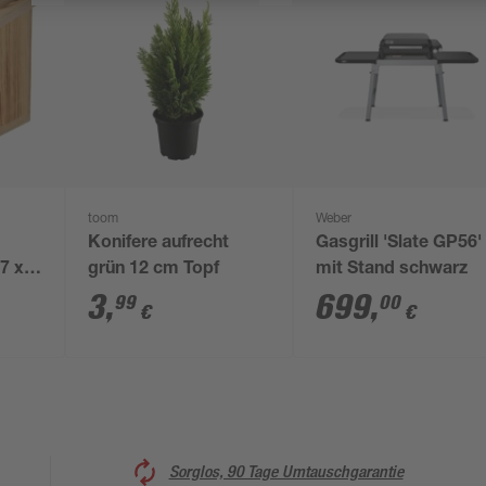
toom
Weber
Konifere aufrecht
Gasgrill 'Slate GP56'
7 x
grün 12 cm Topf
mit Stand schwarz
3
,
699
,
99
00
€
€
Sorglos, 90 Tage Umtauschgarantie