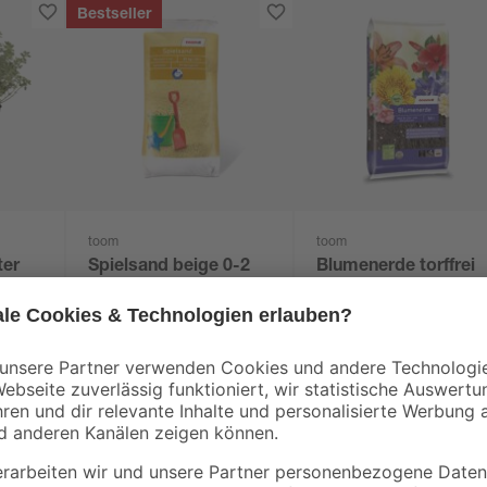
Bestseller
toom
toom
ter
Spielsand beige 0-2
Blumenerde torffrei
rten
mm 25 kg
50 l
3
,
9
,
29
99
€
€
0,13 € / Kilogramm
0,20 € / Liter