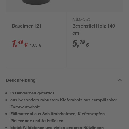
BÜMAG eG
Baueimer 12 l
Besenstiel Holz 140
cm
1
,
5
,
49
79
€
€
1,69 €
Beschreibung
in Handarbeit gefertigt
aus besonders robustem Kiefernholz aus europäischer
Forstwirtschaft
Füllmaterial aus Schilfrohrhalmen, Kiefernzapfen,
Pinienrinde und Aststücken
bietet Wildbienen und vielen anderen Nützlingen