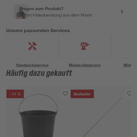
Fragen zum Produkt?
Sofort-Videoberatung aus dem Markt
Unsere passenden Services
Handwerksservice
Mietgeräteservice
Miettra
Häufig dazu gekauft
- 11 %
Bestseller