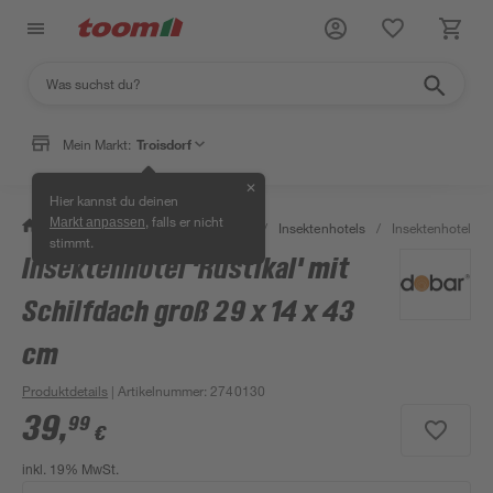
Mein Markt:
Troisdorf
✕
Hier kannst du deinen
, falls er nicht
Markt anpassen
/
Garten & Freizeit
/
Tierbedarf
/
Insektenhotels
/
Insektenhotel 'Ru
stimmt.
Insektenhotel 'Rustikal' mit
Schilfdach groß 29 x 14 x 43
cm
Produktdetails
| Artikelnummer
:
2740130
39
,
99
€
inkl. 19% MwSt.