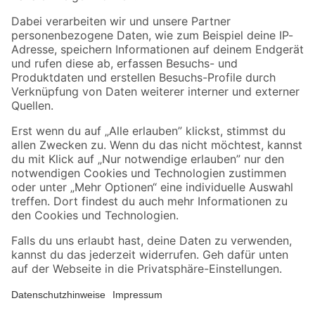
Zahlungsarten
Versandarten
Sicher einkaufen
Jetzt die toom-App herunterladen
Alle Preisangaben in EUR inkl. gesetzl. MwSt.. Die dargestellten Angebote sind unter
Umständen nicht in allen Märkten verfügbar. Die angegebenen Verfügbarkeiten beziehen
sich auf den unter "Mein Markt" ausgewählten toom Baumarkt. Alle Angebote und
Produkte nur solange der Vorrat reicht.
*Paketversand ab 59 € versandkostenfrei, gilt nicht für Artikel mit Speditionsversand, hier
fallen zusätzliche Versandkosten an.