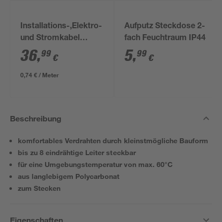
Installations-,Elektro-
Aufputz Steckdose 2-
und Stromkabel
fach Feuchtraum IP44
NYM-J 3x1,5mm² 50
36
,
5
,
99
99
€
€
m
0,74 € / Meter
Beschreibung
komfortables Verdrahten durch kleinstmögliche Bauform
bis zu 8 eindrähtige Leiter steckbar
für eine Umgebungstemperatur von max. 60°C
aus langlebigem Polycarbonat
zum Stecken
Eigenschaften