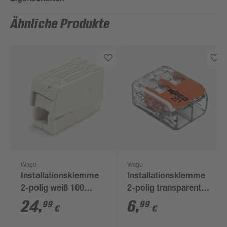
Ähnliche Produkte
Wago
Wago
Installationsklemme
Installationsklemme
2-polig weiß 100
2-polig transparent
Stück
10 Stück
24
,
6
,
99
99
€
€