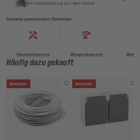
Sofort-Videoberatung aus dem Markt
Unsere passenden Services
Handwerksservice
Mietgeräteservice
Miettra
Häufig dazu gekauft
Bestseller
Bestseller