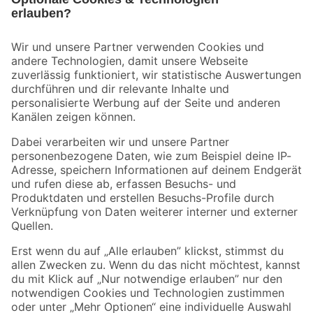
Bleib auf dem Laufenden mit unserem Newsletter
Der toom Newsletter: Keine Angebote und Aktionen mehr verpassen!
Zur Newsletter Anmeldung
Folge uns
Zahlungsarten
Versandarten
Sicher einkaufen
Jetzt die toom-App herunterladen