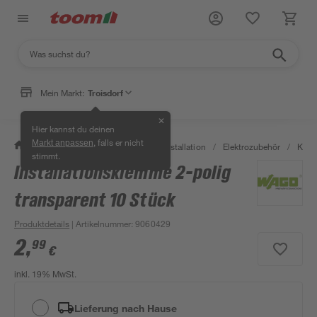
Mein Markt:
Troisdorf
✕
Hier kannst du deinen
, falls er nicht
Markt anpassen
/
Bauen & Renovieren
/
Elektroinstallation
/
Elektrozubehör
/
Kle
stimmt.
Installationsklemme 2-polig
transparent 10 Stück
Produktdetails
| Artikelnummer
:
9060429
2
,
99
€
inkl. 19% MwSt.
Lieferung nach Hause