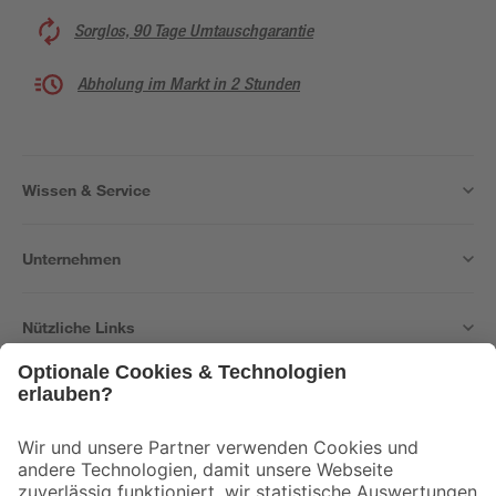
Sorglos, 90 Tage Umtauschgarantie
Abholung im Markt in 2 Stunden
Wissen & Service
Unternehmen
Nützliche Links
Bleib auf dem Laufenden mit unserem Newsletter
Der toom Newsletter: Keine Angebote und Aktionen mehr verpassen!
Zur Newsletter Anmeldung