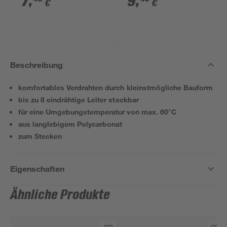
7
,
9
,
€
€
Beschreibung
komfortables Verdrahten durch kleinstmögliche Bauform
bis zu 8 eindrähtige Leiter steckbar
für eine Umgebungstemperatur von max. 60°C
aus langlebigem Polycarbonat
zum Stecken
Eigenschaften
Ähnliche Produkte