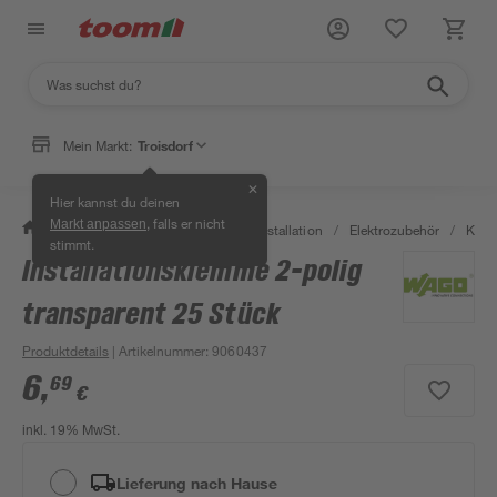
Mein Markt:
Troisdorf
✕
Hier kannst du deinen
, falls er nicht
Markt anpassen
/
Bauen & Renovieren
/
Elektroinstallation
/
Elektrozubehör
/
Kle
stimmt.
Installationsklemme 2-polig
transparent 25 Stück
Produktdetails
| Artikelnummer
:
9060437
6
,
69
€
inkl. 19% MwSt.
Lieferung nach Hause