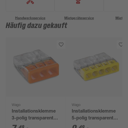
Handwerksservice
Mietgeräteservice
Miettra
Häufig dazu gekauft
Wago
Wago
Installationsklemme
Installationsklemme
3-polig transparent
5-polig transparent
25 Stück
25 Stück
49
49