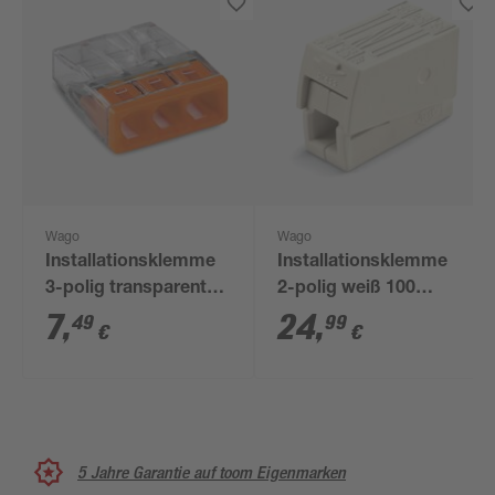
Wago
Wago
Installationsklemme
Installationsklemme
3-polig transparent
2-polig weiß 100
25 Stück
Stück
7
,
24
,
49
99
€
€
5 Jahre Garantie auf toom Eigenmarken