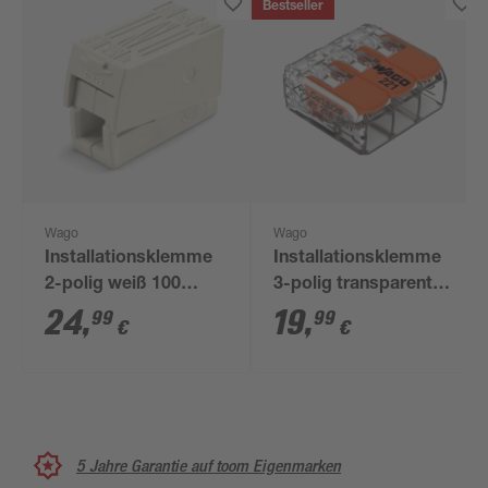
Bestseller
Wago
Wago
Installationsklemme
Installationsklemme
2-polig weiß 100
3-polig transparent
Stück
50 Stück
24
,
19
,
99
99
€
€
5 Jahre Garantie auf toom Eigenmarken