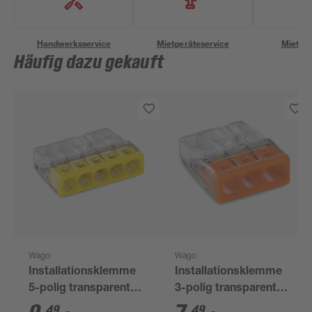
Handwerksservice
Mietgeräteservice
Miettra
Häufig dazu gekauft
Wago
Wago
Installationsklemme
Installationsklemme
5-polig transparent
3-polig transparent
25 Stück
25 Stück
49
49