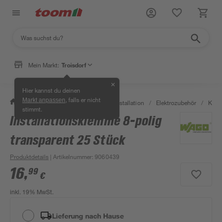
Mein Markt:
Troisdorf
✕
Hier kannst du deinen
, falls er nicht
Markt anpassen
/
Bauen & Renovieren
/
Elektroinstallation
/
Elektrozubehör
/
Kle
stimmt.
Installationsklemme 8-polig
transparent 25 Stück
Produktdetails
| Artikelnummer
:
9060439
16
,
99
€
inkl. 19% MwSt.
Lieferung nach Hause