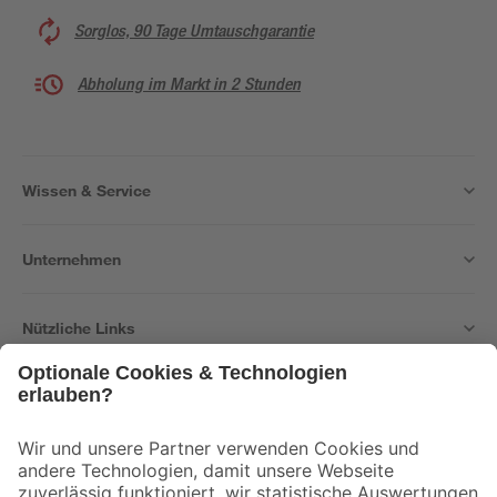
Sorglos, 90 Tage Umtauschgarantie
Abholung im Markt in 2 Stunden
Wissen & Service
Unternehmen
Nützliche Links
Bleib auf dem Laufenden mit unserem Newsletter
Der toom Newsletter: Keine Angebote und Aktionen mehr verpassen!
Zur Newsletter Anmeldung