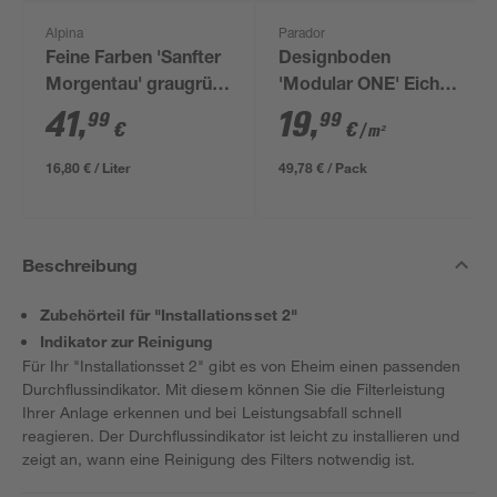
Alpina
Parador
Feine Farben 'Sanfter
Designboden
Morgentau' graugrün
'Modular ONE' Eiche
matt 2,5 l
Venturo braun 8 mm
41
,
19
,
99
99
€
€
/ m²
16,80 € / Liter
49,78 € / Pack
Beschreibung
Zubehörteil für "Installationsset 2"
Indikator zur Reinigung
Für Ihr "Installationsset 2" gibt es von Eheim einen passenden
Durchflussindikator. Mit diesem können Sie die Filterleistung
Ihrer Anlage erkennen und bei Leistungsabfall schnell
reagieren. Der Durchflussindikator ist leicht zu installieren und
zeigt an, wann eine Reinigung des Filters notwendig ist.