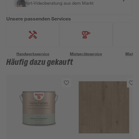
Sofort-Videoberatung aus dem Markt
Unsere passenden Services
Handwerksservice
Mietgeräteservice
Miettra
Häufig dazu gekauft