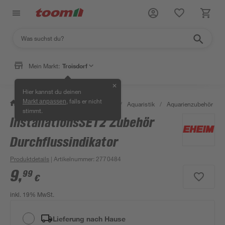
Mein Markt:
Troisdorf
✕
Hier kannst du deinen
, falls er nicht
Markt anpassen
/
Garten & Freizeit
/
Tierbedarf
/
Aquaristik
/
Aquarienzubehör
/
stimmt.
InstallationsSET2 Zubehör
Durchflussindikator
Produktdetails
| Artikelnummer
:
2770484
9
,
99
€
inkl. 19% MwSt.
Lieferung nach Hause