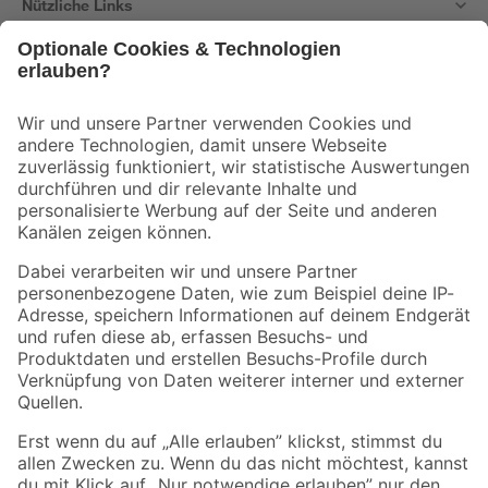
Nützliche Links
Bleib auf dem Laufenden mit unserem Newsletter
Der toom Newsletter: Keine Angebote und Aktionen mehr verpassen!
Zur Newsletter Anmeldung
Folge uns
Zahlungsarten
Versandarten
Sicher einkaufen