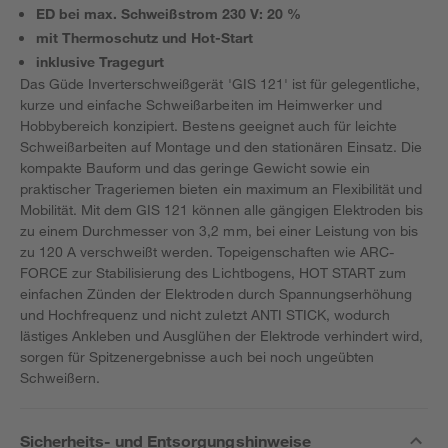
ED bei max. Schweißstrom 230 V: 20 %
mit Thermoschutz und Hot-Start
inklusive Tragegurt
Das Güde Inverterschweißgerät 'GIS 121' ist für gelegentliche,
kurze und einfache Schweißarbeiten im Heimwerker und
Hobbybereich konzipiert. Bestens geeignet auch für leichte
Schweißarbeiten auf Montage und den stationären Einsatz. Die
kompakte Bauform und das geringe Gewicht sowie ein
praktischer Trageriemen bieten ein maximum an Flexibilität und
Mobilität. Mit dem GIS 121 können alle gängigen Elektroden bis
zu einem Durchmesser von 3,2 mm, bei einer Leistung von bis
zu 120 A verschweißt werden. Topeigenschaften wie ARC-
FORCE zur Stabilisierung des Lichtbogens, HOT START zum
einfachen Zünden der Elektroden durch Spannungserhöhung
und Hochfrequenz und nicht zuletzt ANTI STICK, wodurch
lästiges Ankleben und Ausglühen der Elektrode verhindert wird,
sorgen für Spitzenergebnisse auch bei noch ungeübten
Schweißern.
Sicherheits- und Entsorgungshinweise