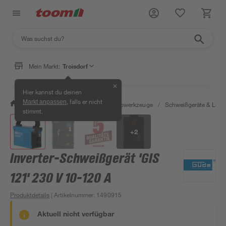
Mein Markt:
Troisdorf
✕
Hier kannst du deinen
, falls er nicht
Markt anpassen
/
Werkstatt & Maschinen
/
Elektrowerkzeuge
/
Schweißgeräte & Lötk
stimmt.
+
2
Inverter-Schweißgerät 'GIS
121' 230 V 10-120 A
Produktdetails
| Artikelnummer
:
1490915
Aktuell nicht verfügbar