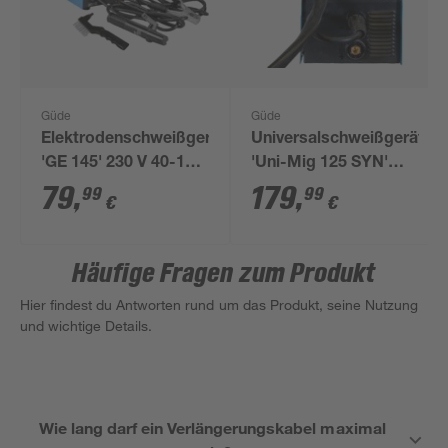
Güde
Güde
Elektrodenschweißgerät
Universalschweißgerät
'GE 145' 230 V 40-100
'Uni-Mig 125 SYN'
A
230 V 20-120 A
79
,
179
,
99
99
€
€
Häufige Fragen zum Produkt
Hier findest du Antworten rund um das Produkt, seine Nutzung
und wichtige Details.
Wie lang darf ein Verlängerungskabel maximal