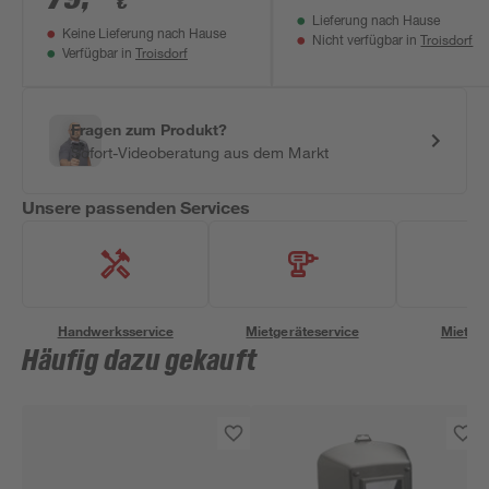
€
Lieferung nach Hause
Keine Lieferung nach Hause
Troisdorf
Nicht verfügbar in
Troisdorf
Verfügbar in
Fragen zum Produkt?
Sofort-Videoberatung aus dem Markt
Unsere passenden Services
Handwerksservice
Mietgeräteservice
Miettra
Häufig dazu gekauft