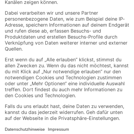
Folge uns
Zahlungsarten
Versandarten
Sicher einkaufen
Jetzt die toom-App herunterladen
Alle Preisangaben in EUR inkl. gesetzl. MwSt.. Die dargestellten Angebote sind unter
Umständen nicht in allen Märkten verfügbar. Die angegebenen Verfügbarkeiten beziehen
sich auf den unter "Mein Markt" ausgewählten toom Baumarkt. Alle Angebote und
Produkte nur solange der Vorrat reicht.
*Paketversand ab 59 € versandkostenfrei, gilt nicht für Artikel mit Speditionsversand, hier