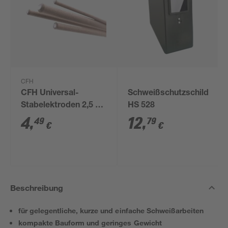
CFH
CFH Universal-
Schweißschutzschild
Stabelektroden 2,5 x
HS 528
350 mm 8 Stück
4
,
12
,
49
79
€
€
Beschreibung
für gelegentliche, kurze und einfache Schweißarbeiten
kompakte Bauform und geringes Gewicht