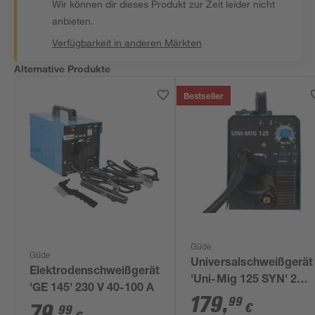
Wir können dir dieses Produkt zur Zeit leider nicht
anbieten.
Verfügbarkeit in anderen Märkten
Alternative Produkte
Bestseller
Güde
Güde
Universalschweißgerät
Elektrodenschweißgerät
'Uni-Mig 125 SYN' 230
'GE 145' 230 V 40-100 A
V 20-120 A
179
,
99
€
79
,
99