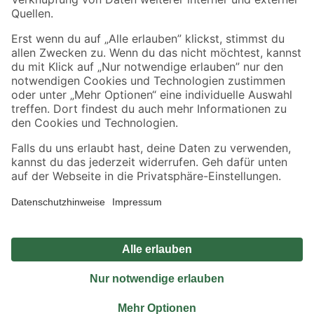
Sicher einkaufen
Jetzt die toom-App herunterladen
Alle Preisangaben in EUR inkl. gesetzl. MwSt.. Die dargestellten Angebote sind unter
Umständen nicht in allen Märkten verfügbar. Die angegebenen Verfügbarkeiten beziehen
sich auf den unter "Mein Markt" ausgewählten toom Baumarkt. Alle Angebote und
Produkte nur solange der Vorrat reicht.
*Paketversand ab 59 € versandkostenfrei, gilt nicht für Artikel mit Speditionsversand, hier
fallen zusätzliche Versandkosten an.
Datenschutz
Privatsphäre
Impressum
AGB
Nutzungsbedingungen
Widerrufsrecht
Vertrag widerrufen
Barrierefreiheit
© 2026 toom Baumarkt GmbH