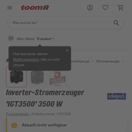
Mein Markt:
Troisdorf
✕
Hier kannst du deinen
, falls er nicht
Markt anpassen
/
Werkstatt & Maschinen
/
Elektrowerkzeuge
/
Stromerzeuger
/
Inv
stimmt.
Inverter-Stromerzeuger
'IGT3500' 3500 W
Produktdetails
| Artikelnummer
:
1501935
Aktuell nicht verfügbar