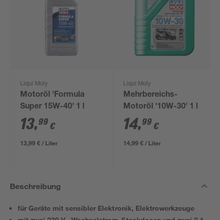
Liqui Moly
Liqui Moly
Motoröl 'Formula
Mehrbereichs-
Super 15W-40' 1 l
Motoröl '10W-30' 1 l
13
,
14
,
99
99
€
€
13,99 € / Liter
14,99 € / Liter
Beschreibung
für Geräte mit sensibler Elektronik, Elektrowerkzeuge
mit zwei 230 V~ Wechselstrom-Steckdosen und zwei 2,1