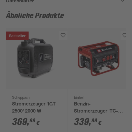
Datenblätter
Ähnliche Produkte
Bestseller
Scheppach
Einhell
Stromerzeuger 'IGT
Benzin-
2500' 2000 W
Stromerzeuger 'TC-
PG 25/1/E5' 2100 W
369
,
339
,
99
99
€
€