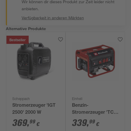
Wir können dir dieses Produkt zur Zeit leider nicht
anbieten.
Verfügbarkeit in anderen Märkten
Alternative Produkte
Bestseller
Scheppach
Einhell
Stromerzeuger 'IGT
Benzin-
2500' 2000 W
Stromerzeuger 'TC-
PG 25/1/E5' 2100 W
369
,
339
,
99
99
€
€