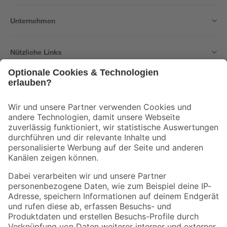
Unternehmen
Nützliche Links
Bleib auf dem Laufenden mit unserem Newsletter
Der toom Newsletter: Keine Angebote und Aktionen mehr verpassen!
Zur Newsletter Anmeldung
Folge uns
Zahlungsarten
Versandarten