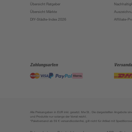
Übersicht Ratgeber
Nachhaltigk
Übersicht Märkte
Auszeichn
DIY-Städte-Index 2026
Affiliate-
Zahlungsarten
Versanda
Alle Preisangaben in EUR inkl. gesetzl. MwSt.. Die dargestellten Angebote 
und Produkte nur solange der Vorrat reicht.
*Paketversand ab 59 € versandkostenfrei, gilt nicht für Artikel mit Speditionsv