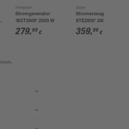
Scheppach
Zipper
Stromgenerator
Stromerzeuger 'ZI-
'BGT2800' 2500 W
STE2800' 2800 W
279
,
359
,
99
99
€
€
etails.