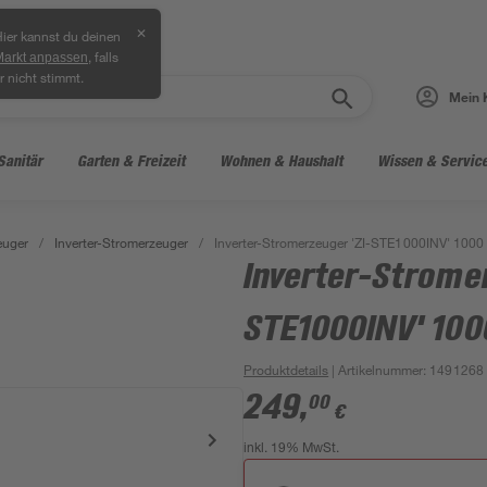
✕
ier kannst du deinen
, falls
Markt anpassen
r nicht stimmt.
Mein 
Sanitär
Garten & Freizeit
Wohnen & Haushalt
Wissen & Servic
euger
/
Inverter-Stromerzeuger
/
Inverter-Stromerzeuger 'ZI-STE1000INV' 1000
Inverter-Stromer
STE1000INV' 10
Produktdetails
| Artikelnummer
:
1491268
249
,
00
€
inkl. 19% MwSt.