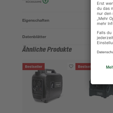
Eigenschaften
Datenblätter
Ähnliche Produkte
Bestseller
Bestseller