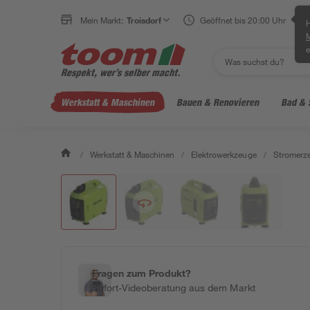
Klicke für die 3D-Ansicht
Mein Markt:
Troisdorf
Geöffnet bis 20:00 Uhr
H
e
Werkstatt & Maschinen
Bauen & Renovieren
Bad & 
/
Werkstatt & Maschinen
/
Elektrowerkzeuge
/
Stromerz
Fragen zum Produkt?
Sofort-Videoberatung aus dem Markt