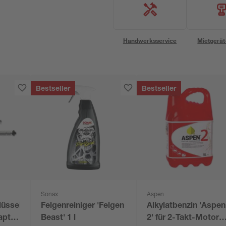
Handwerksservice
Mietgerät
Bestseller
Bestseller
Sonax
Aspen
üssel
Felgenreiniger 'Felgen
Alkylatbenzin 'Aspen
apter
Beast' 1 l
2' für 2-Takt-Motore