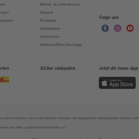
eit
Bestell- & Lieferservices
ungen
Versand
Folge uns
Programm
Rückgabe
Vorteilskarte
Gutscheine
Verkaufsoffene Sonntage
rten
Sicher einkaufen
Jetzt die toom-App
sind unter Umständen nicht in allen Märkten verfügbar. Die angegebenen Verfügbarkeiten beziehen s
ersand, hier fallen zusätzliche Versandkosten an.