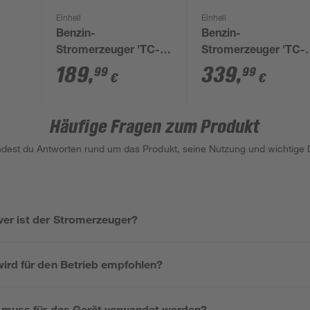
Einhell
Einhell
Benzin-
Benzin-
Stromerzeuger 'TC-
Stromerzeuger 'TC-
PG 10/E5'
PG 25/1/E5' 2100 W
189
,
339
,
99
99
€
€
Häufige Fragen zum Produkt
indest du Antworten rund um das Produkt, seine Nutzung und wichtige D
er ist der Stromerzeuger?
ird für den Betrieb empfohlen?
f muss für das Gerät verwendet werden?