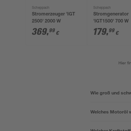
Scheppach
Scheppach
Stromerzeuger 'IGT
Stromgenerator
2500' 2000 W
'IGT1500' 700 W
369
,
179
,
99
99
€
€
Hier f
Wie groß und schw
Welches Motoröl w
Welcher Kraftstof