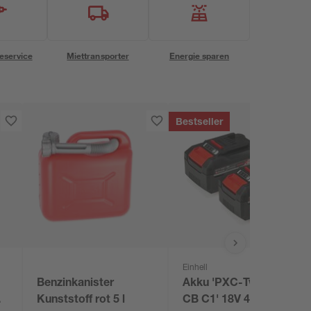
eservice
Miettransporter
Energie sparen
Bestseller
Einhell
Benzinkanister
Akku 'PXC-Twinpack
n
Kunststoff rot 5 l
CB C1' 18V 4,0 Ah 2