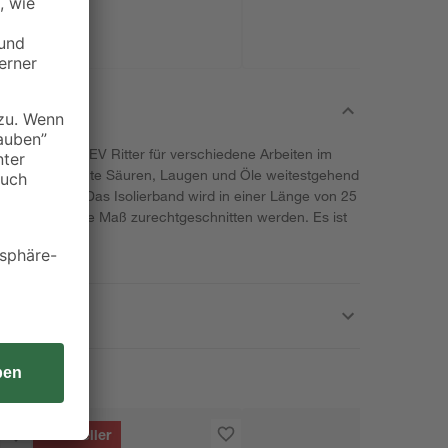
ierband von REV Ritter für verschiedene Arbeiten im
 gegen verdünnte Säuren, Laugen und Öle weitestgehend
ntflammbar. Das Isolierband wird in einer Länge von 25
 das gewünschte Maß zurechtgeschnitten werden. Es ist
ich.
Bestseller