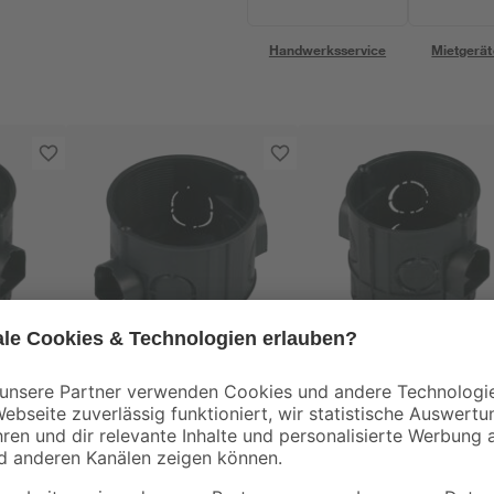
Handwerksservice
Mietgerät
0 x
Schalterdose Ø 60 x
Schalterdose Ø 60 x
41 mm
61 mm 25 Stück
0
,
4
,
19
79
€
€