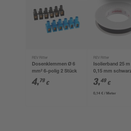
REV Ritter
REV Ritter
Dosenklemmen Ø 6
Isolierband 25 m
mm² 6-polig 2 Stück
0,15 mm schwar
4
,
3
,
79
49
€
€
0,14 € / Meter