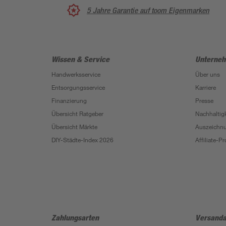
5 Jahre Garantie auf toom Eigenmarken
Wissen & Service
Unterne
Handwerksservice
Über uns
Entsorgungsservice
Karriere
Finanzierung
Presse
Übersicht Ratgeber
Nachhaltigk
Übersicht Märkte
Auszeichn
DIY-Städte-Index 2026
Affiliate-
Zahlungsarten
Versanda