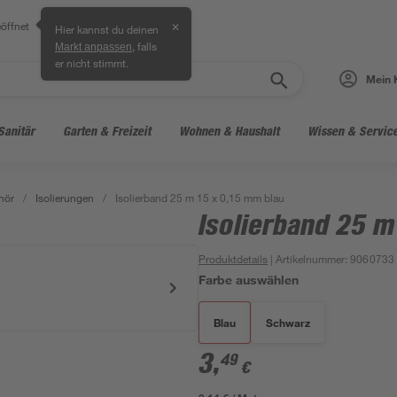
öffnet
✕
Hier kannst du deinen
, falls
Markt anpassen
er nicht stimmt.
Mein 
Sanitär
Garten & Freizeit
Wohnen & Haushalt
Wissen & Servic
hör
/
Isolierungen
/
Isolierband 25 m 15 x 0,15 mm blau
Isolierband 25 m
Produktdetails
| Artikelnummer
:
9060733
Farbe auswählen
Blau
Schwarz
3
,
49
€