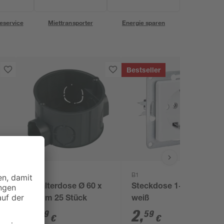
eservice
Miettransporter
Energie sparen
Bestseller
B1
Schalterdose Ø 60 x
Steckdose 1-fach
41 mm 25 Stück
weiß
2
,
2
,
99
59
€
€