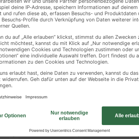
Verwenden Sie dieses robuste Isol
Innen- oder Außenbereich. Es ist
beständig und zudem nur schwer e
m geliefert und kann einfach auf
in unterschiedlichen Farben erhältl