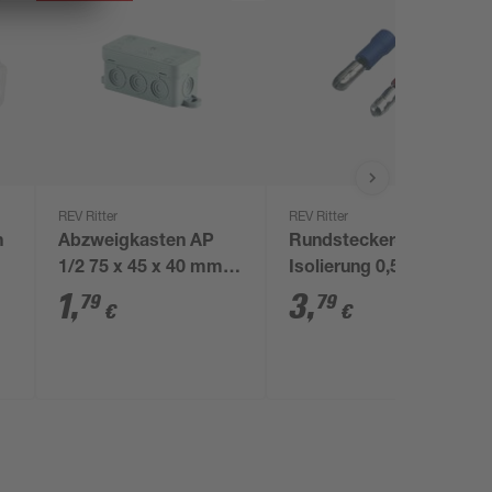
REV Ritter
REV Ritter
n
Abzweigkasten AP
Rundstecker-Set mit
1/2 75 x 45 x 40 mm
Isolierung 0,5-1,5/1,5-
grau
2,5 mm², 24 Stück
1
,
3
,
79
79
€
€