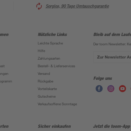
Sorglos, 90 Tage Umtauschgarantie
hmen
Nützliche Links
Bleib auf dem Lauf
Leichte Sprache
Der toom Newsletter: K
Hilfe
Zur Newsletter 
Zahlungsarten
eit
Bestell- & Lieferservices
ungen
Versand
Folge uns
Programm
Rückgabe
Vorteilskarte
Gutscheine
Verkaufsoffene Sonntage
rten
Sicher einkaufen
Jetzt die toom-App