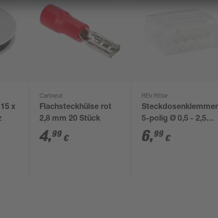
Cartrend
REV Ritter
 15 x
Flachsteckhülse rot
Steckdosenklemme
z
2,8 mm 20 Stück
5-polig Ø 0,5 - 2,5
mm² 50 Stück
4
,
6
,
99
99
€
€