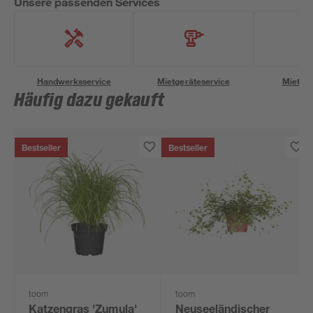
Unsere passenden Services
Handwerksservice
Mietgeräteservice
Miettra
Häufig dazu gekauft
Bestseller
Bestseller
toom
toom
Katzengras 'Zumula'
Neuseeländischer