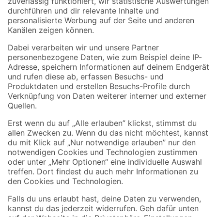
Zur Newsletter Anmeldung
Folge uns
Zahlungsarten
Versandarten
Sicher einkaufen
Jetzt die toom-App herunterladen
Alle Preisangaben in EUR inkl. gesetzl. MwSt.. Die dargestellten Angebote sind unter