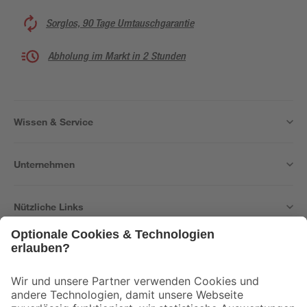
Sorglos, 90 Tage Umtauschgarantie
Abholung im Markt in 2 Stunden
Wissen & Service
Unternehmen
Nützliche Links
Bleib auf dem Laufenden mit unserem Newsletter
Der toom Newsletter: Keine Angebote und Aktionen mehr verpassen!