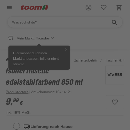
Mein Markt:
Troisdorf
✕
Hier kannst du deinen
, falls er nicht
Markt anpassen
/
Wohnen & Haushalt
/
Küche
/
Küchenzubehör
/
Flaschen & Kara
stimmt.
Isolierflasche
edelstahlfarbend 850 ml
Produktdetails
| Artikelnummer
:
10414121
9
,
99
€
inkl. 19% MwSt.
Lieferung nach Hause