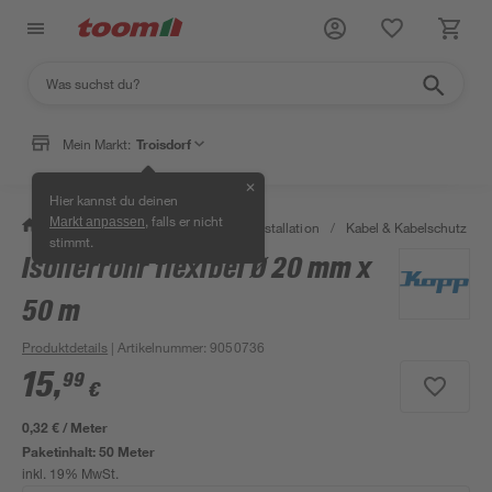
Mein Markt:
Troisdorf
✕
Hier kannst du deinen
, falls er nicht
Markt anpassen
/
Bauen & Renovieren
/
Elektroinstallation
/
Kabel & Kabelschutz
/
stimmt.
Isolierrohr flexibel Ø 20 mm x
50 m
Produktdetails
| Artikelnummer
:
9050736
15
,
99
€
0,32 € / Meter
Paketinhalt:
50 Meter
inkl. 19% MwSt.