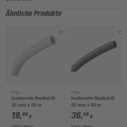
Ähnliche Produkte
Kopp
Kopp
Isolierrohr flexibel Ø
Isolierrohr flexibel Ø
25 mm x 50 m
25 mm x 50 m
19
,
36
,
99
99
€
€
0,40 € / Meter
0,74 € / Meter