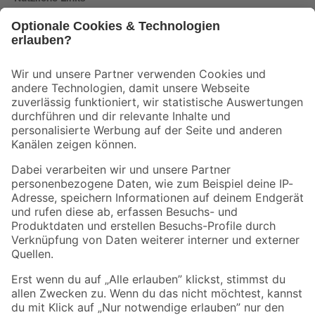
Bleib auf dem Laufenden mit unserem Newsletter
Der toom Newsletter: Keine Angebote und Aktionen mehr verpassen!
Zur Newsletter Anmeldung
Folge uns
Zahlungsarten
Versandarten
Sicher einkaufen
Jetzt die toom-App herunterladen