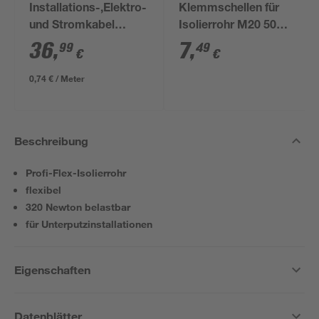
Installations-,Elektro-
Klemmschellen für
und Stromkabel
Isolierrohr M20 50
NYM-J 3x1,5mm² 50
Stück
36
,
7
,
99
49
€
€
m
0,74 € / Meter
Beschreibung
Profi-Flex-Isolierrohr
flexibel
320 Newton belastbar
für Unterputzinstallationen
Eigenschaften
Datenblätter