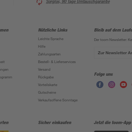
Sorglos, 90 Tage Umtauschgarantie
hmen
Nützliche Links
Bleib auf dem Lauf
Leichte Sprache
Der toom Newsletter: K
Hilfe
Zur Newsletter 
Zahlungsarten
eit
Bestell- & Lieferservices
ungen
Versand
Folge uns
Programm
Rückgabe
Vorteilskarte
Gutscheine
Verkaufsoffene Sonntage
rten
Sicher einkaufen
Jetzt die toom-App