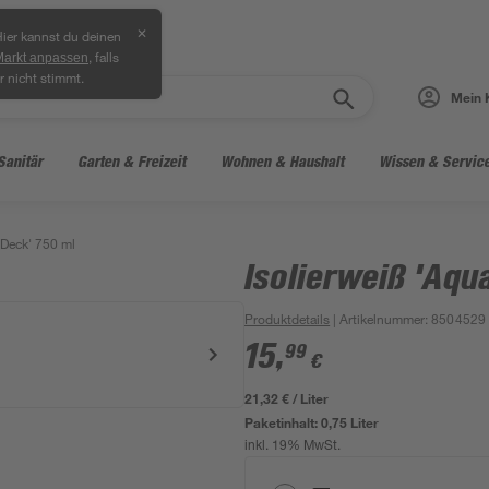
✕
ier kannst du deinen
, falls
Markt anpassen
r nicht stimmt.
Mein 
Sanitär
Garten & Freizeit
Wohnen & Haushalt
Wissen & Servic
-Deck' 750 ml
Isolierweiß 'Aqu
Produktdetails
| Artikelnummer
:
8504529
15
,
99
€
21,32 € / Liter
Paketinhalt:
0,75 Liter
inkl. 19% MwSt.