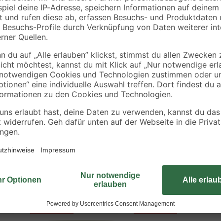
7,11 € / Liter
18,38 € / Liter
Bei dem Aqua-Deck Isolierweiß de
die über eine hohe Isolierwirkung v
n
und Wasserflecken und ist sowohl 
Isolierweiß eignet sich zwar idea
und Dispersionsfarben überarbeit
Bestseller
Bestseller