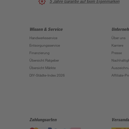
5 Jahre Garantie auf toom Eigenmarken
Wissen & Service
Unterne
Handwerksservice
Über uns
Entsorgungsservice
Karriere
Finanzierung
Presse
Übersicht Ratgeber
Nachhaltigk
Übersicht Märkte
Auszeichn
DIY-Städte-Index 2026
Affiliate-
Zahlungsarten
Versanda