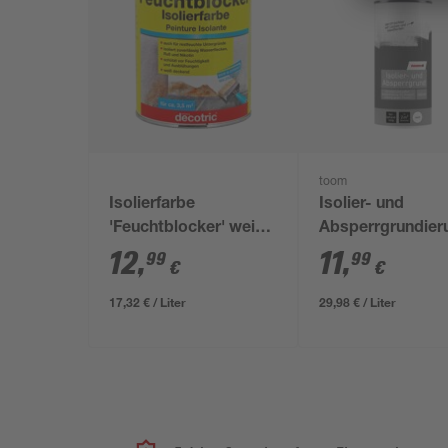
toom
Isolierfarbe
Isolier- und
'Feuchtblocker' weiß
Absperrgrundier
750 ml
weiß seidenmatt
12
,
11
,
99
99
€
€
ml
17,32 € / Liter
29,98 € / Liter