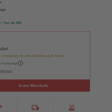
e
tage
 |
frei ab 59€
sdorf
 empfehlen dir eine Bestellung im Markt.
h hinterlegt
 Märkten
In den Warenkorb