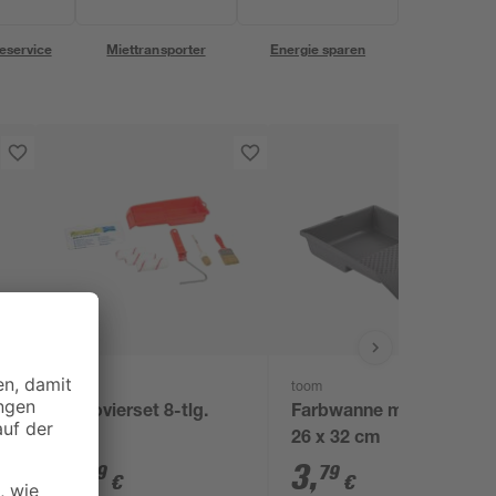
eservice
Miettransporter
Energie sparen
B1
toom
Renovierset 8-tlg.
Farbwanne mit Skala
26 x 32 cm
9
,
3
,
79
79
€
€