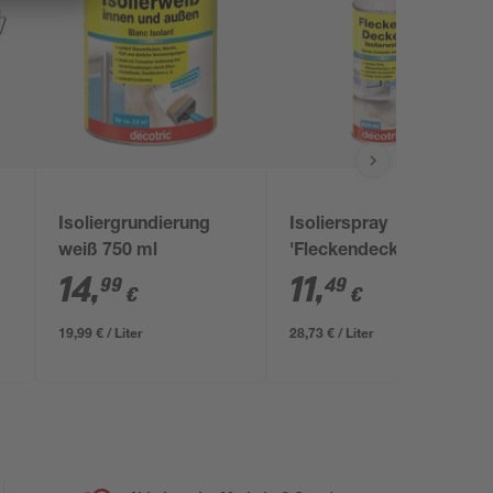
Isoliergrundierung
Isolierspray
weiß 750 ml
'Fleckendecker' weiß
400 ml
14
,
11
,
99
49
€
€
19,99 € / Liter
28,73 € / Liter