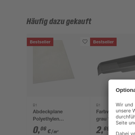
Häufig dazu gekauft
Bestseller
Bestseller
B1
B1
Abdeckplane
Farbwanne Kunst
Polyethylen
grau 15 x 32 cm
transparent 4 x 5 m
0
,
2
,
06
69
€
€
/ m²