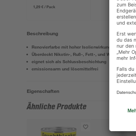
1,29 € / Pack
Beschreibung
Renovierfarbe mit hoher Isolierwirkung
Überdeckt Nikotin-, Ruß-, Fett-, und Wasserflecke
eignet sich als Schlussbeschichtung
emissionsarm und lösemittelfrei
Eigenschaften
Ähnliche Produkte