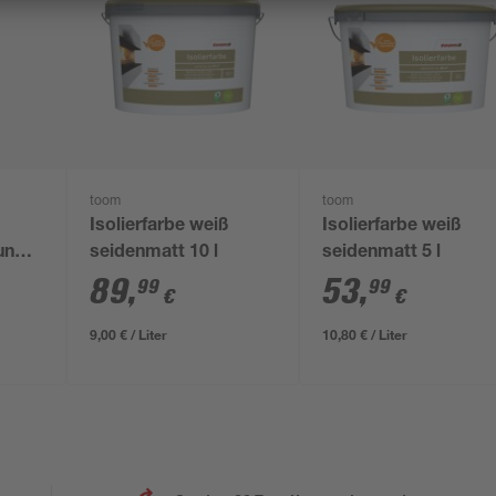
toom
toom
Isolierfarbe weiß
Isolierfarbe weiß
ung
seidenmatt 10 l
seidenmatt 5 l
 400
89
,
53
,
99
99
€
€
9,00 € / Liter
10,80 € / Liter