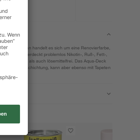
r Marke Baufan handelt es sich um eine Renovierfarbe,
erfügt. Sie überdeckt problemlos Nikotin-, Ruß-, Fett-,
emissionsarm als auch lösemittelfrei. Das Aqua-Deck
l als Schlussbeschichtung, kann aber ebenso mit Tapeten
et werden.