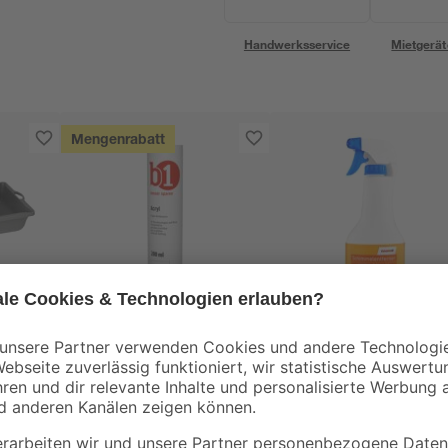
Handwerksservice
Mietgerät
Mengenrabatt
B1
toom
stoff
Acryl weiß 280 ml
Schimmelentferner
0,5 l
1
,
9
,
99
19
€
€