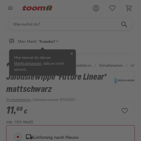
Mein Markt:
Troisdorf
✕
Hier kannst du deinen
, falls er nicht
Markt anpassen
/
Bauen & Renovieren
/
Elektroinstallation
/
Schalterserien
/
Unter
stimmt.
Jalousiewippe 'Future Linear'
mattschwarz
Produktdetails
| Artikelnummer
:
9160501
11
,
69
€
inkl. 19% MwSt.
Lieferung nach Hause