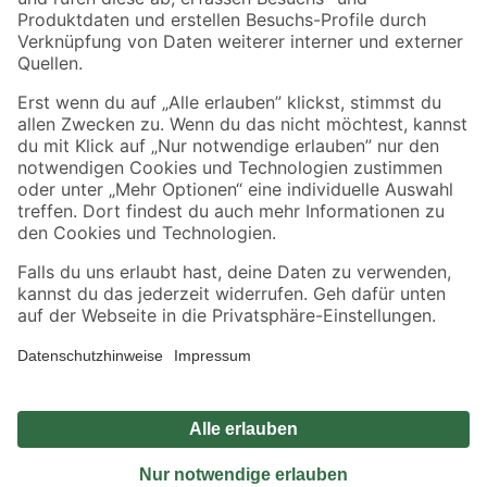
Sicher einkaufen
Jetzt die toom-App herunterladen
Alle Preisangaben in EUR inkl. gesetzl. MwSt.. Die dargestellten Angebote sind unter
Umständen nicht in allen Märkten verfügbar. Die angegebenen Verfügbarkeiten beziehen
sich auf den unter "Mein Markt" ausgewählten toom Baumarkt. Alle Angebote und
Produkte nur solange der Vorrat reicht.
*Paketversand ab 59 € versandkostenfrei, gilt nicht für Artikel mit Speditionsversand, hier
fallen zusätzliche Versandkosten an.
Datenschutz
Privatsphäre
Impressum
AGB
Nutzungsbedingungen
Widerrufsrecht
Vertrag widerrufen
Barrierefreiheit