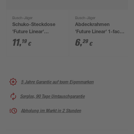
Busch-Jäger
Busch-Jäger
Schuko-Steckdose
Abdeckrahmen
'Future Linear'
'Future Linear' 1-fach
mattschwarz
mattschwarz
11
,
6
,
19
29
€
€
5 Jahre Garantie auf toom Eigenmarken
Sorglos, 90 Tage Umtauschgarantie
Abholung im Markt in 2 Stunden