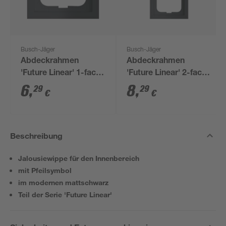
Busch-Jäger
Busch-Jäger
Abdeckrahmen
Abdeckrahmen
'Future Linear' 1-fach
'Future Linear' 2-fach
mattschwarz
mattschwarz
6
,
8
,
29
29
€
€
Beschreibung
Jalousiewippe für den Innenbereich
mit Pfeilsymbol
im modernen mattschwarz
Teil der Serie 'Future Linear'