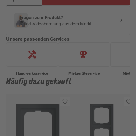
Fragen zum Produkt?
Sofort-Videoberatung aus dem Markt
Unsere passenden Services
Handwerksservice
Mietgeräteservice
Miettra
Häufig dazu gekauft