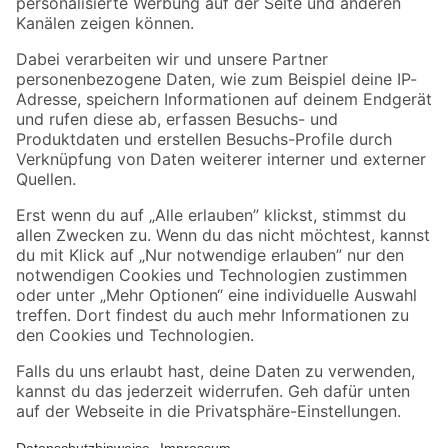
Folge uns
Zahlungsarten
Versandarten
Sicher einkaufen
Jetzt die toom-App herunterladen
Alle Preisangaben in EUR inkl. gesetzl. MwSt.. Die dargestellten Angebote sind unter
Umständen nicht in allen Märkten verfügbar. Die angegebenen Verfügbarkeiten beziehen
sich auf den unter "Mein Markt" ausgewählten toom Baumarkt. Alle Angebote und
Produkte nur solange der Vorrat reicht.