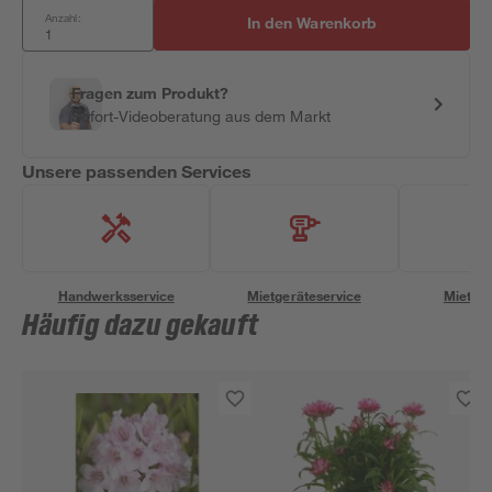
Anzahl:
In den Warenkorb
Fragen zum Produkt?
Sofort-Videoberatung aus dem Markt
Unsere passenden Services
Handwerksservice
Mietgeräteservice
Miettra
Häufig dazu gekauft