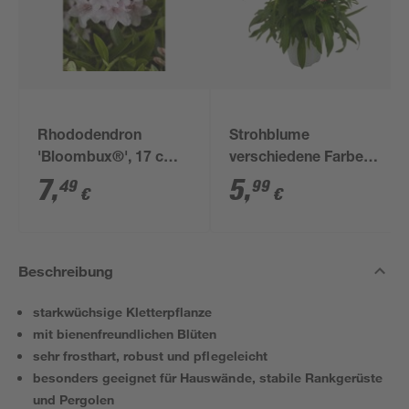
Rhododendron
Strohblume
'Bloombux®', 17 cm
verschiedene Farben
Topf
14 cm Topf
7
,
5
,
49
99
€
€
Beschreibung
starkwüchsige Kletterpflanze
mit bienenfreundlichen Blüten
sehr frosthart, robust und pflegeleicht
besonders geeignet für Hauswände, stabile Rankgerüste
und Pergolen