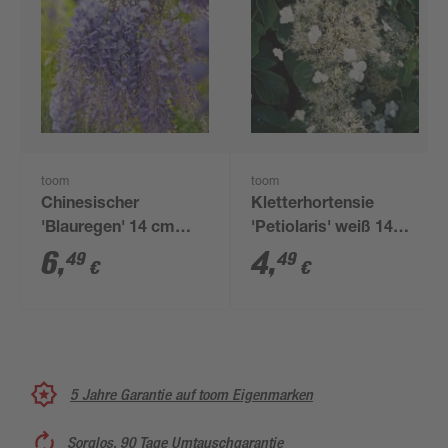
toom
toom
Chinesischer
Kletterhortensie
'Blauregen' 14 cm
'Petiolaris' weiß 14
Topf
cm Topf
6
,
4
,
49
49
€
€
5 Jahre Garantie auf toom Eigenmarken
Sorglos, 90 Tage Umtauschgarantie