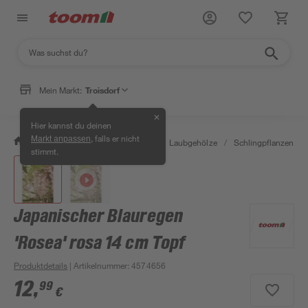
Mein Markt:
Troisdorf
✕
Hier kannst du deinen
, falls er nicht
Markt anpassen
/
Garten & Freizeit
/
Pflanzen
/
Laubgehölze
/
Schlingpflanzen & K
stimmt.
Japanischer Blauregen
'Rosea' rosa 14 cm Topf
Produktdetails
| Artikelnummer
:
4574656
12
,
99
€