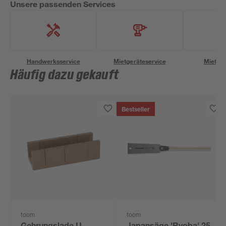
Unsere passenden Services
Handwerksservice
Mietgeräteservice
Miettra
Häufig dazu gekauft
Bestseller
toom
toom