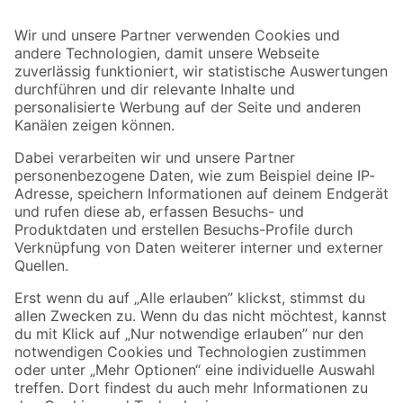
Bleib auf dem Laufenden mit unserem Newsletter
Der toom Newsletter: Keine Angebote und Aktionen mehr verpassen!
Zur Newsletter Anmeldung
Folge uns
Zahlungsarten
Versandarten
Sicher einkaufen
Jetzt die toom-App herunterladen