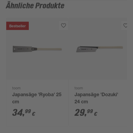
Ähnliche Produkte
Bestseller
toom
toom
Japansäge 'Ryoba' 25
Japansäge 'Dozuki'
cm
24 cm
34
,
29
,
99
99
€
€