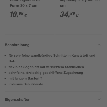
Gehrungslade U-
Japansäge 'Ryoba' 25
Form 30 x 7 cm
cm
10
,
34
,
99
99
€
€
Beschreibung
für sehr feine wandbündige Schnitte in Kunststoff und
Holz
flexibles Sägeblatt mit verkürztem Stahlrücken
sehr feine, dreiseitig geschliffene Zugzahnung
mit langem Bastgriff
inklusive Schutzleiste
Eigenschaften