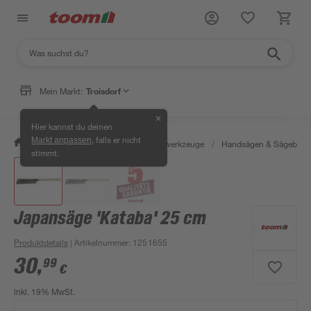
Mein Markt:
Troisdorf
✕
Hier kannst du deinen
, falls er nicht
Markt anpassen
/
Werkstatt & Maschinen
/
Handwerkzeuge
/
Handsägen & Sägeblätt
stimmt.
Japansäge 'Kataba' 25 cm
Produktdetails
| Artikelnummer
:
1251655
30
,
99
€
inkl. 19% MwSt.