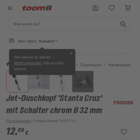
Mein Markt:
Troisdorf
✕
Hier kannst du deinen
, falls er nicht
Markt anpassen
/
Bad & Sanitär
/
Badarmaturen
/
Duschköpfe
/
Handbrausen
/
stimmt.
+
2
Jet-Duschkopf 'Stanta Cruz'
mit Schalter chrom Ø 32 mm
Produktdetails
| Artikelnummer
:
5450713
12
,
69
€