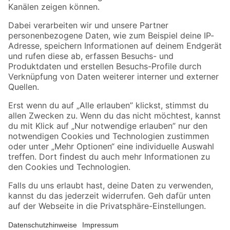
Folge uns
Zahlungsarten
Versandarten
Sicher einkaufen
Jetzt die toom-App herunterladen
Alle Preisangaben in EUR inkl. gesetzl. MwSt.. Die dargestellten Angebote sind unter
Umständen nicht in allen Märkten verfügbar. Die angegebenen Verfügbarkeiten beziehen
sich auf den unter "Mein Markt" ausgewählten toom Baumarkt. Alle Angebote und
Produkte nur solange der Vorrat reicht.
*Paketversand ab 59 € versandkostenfrei, gilt nicht für Artikel mit Speditionsversand, hier