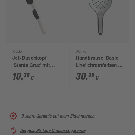
Ridder
Wenko
Jet-Duschkopf
Handbrause 'Basic
'Stanta Cruz' mit
Line' chromfarben Ø
Schalter weiß Ø 32
15 cm, 3 Strahlarten
10
,
30
,
39
99
€
€
mm
5 Jahre Garantie auf toom Eigenmarken
Sorglos, 90 Tage Umtauschgarantie