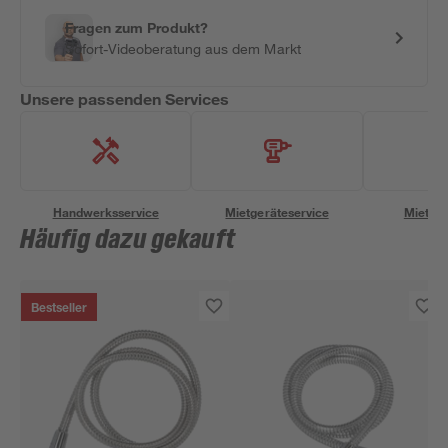
Fragen zum Produkt?
Sofort-Videoberatung aus dem Markt
Unsere passenden Services
Handwerksservice
Mietgeräteservice
Miettra
Häufig dazu gekauft
Bestseller