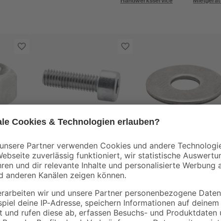
Handwerksservice
Mietgerät
stahl
Zylinderschrauben
Karoscheiben
ISK 4,0 Edelstahl M5
Edelstahl A4 M6 6,4
x 16 mm 6 Stück
mm 10 Stück
6
,
5
,
09
39
€
€