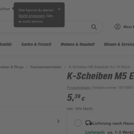
öffnet
✕
Hier kannst du deinen
, falls
Markt anpassen
er nicht stimmt.
Mein 
Sanitär
Garten & Freizeit
Wohnen & Haushalt
Wissen & Servic
heiben & Ringe
/
Karosseriescheiben
/
K-Scheiben M5 Edelstahl A4 10 Stück
K-Scheiben M5 E
Produktdetails
| Artikelnummer
:
1610064
5
,
39
€
inkl. 19% MwSt.
Lieferung nach Haus
Lieferzeit:
ca. 1-3 Werk