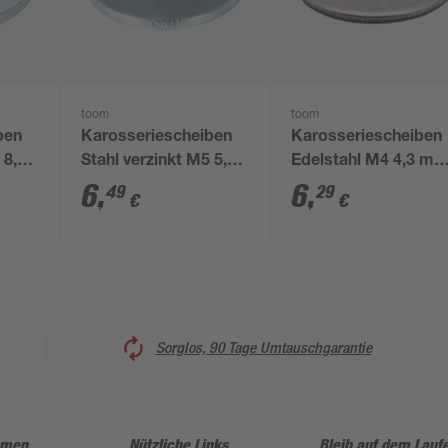
toom
toom
ben
Karosseriescheiben
Karosseriescheiben
 8,4
Stahl verzinkt M5 5,3
Edelstahl M4 4,3 mm
mm 100 Stück
100 Stück
6
,
6
,
49
29
€
€
Sorglos, 90 Tage Umtauschgarantie
hmen
Nützliche Links
Bleib auf dem Lauf