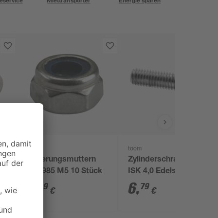
eservice
Miettransporter
Energie sparen
toom
toom
Sicherungsmuttern
Zylinderschrauben
DIN 985 M5 10 Stück
ISK 4,0 Edelstahl M5
x 20 mm 6 Stück
4
,
6
,
69
79
€
€