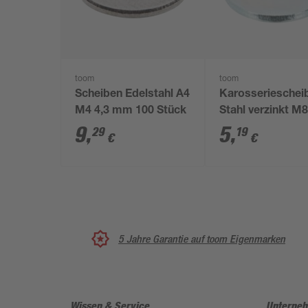
toom
toom
Scheiben Edelstahl A4
Karosserieschei
M4 4,3 mm 100 Stück
Stahl verzinkt M8
mm 40 Stück
9
,
5
,
29
19
€
€
5 Jahre Garantie auf toom Eigenmarken
Wissen & Service
Unterne