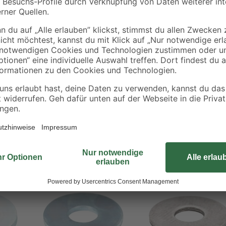
Besondere Sicherheit bei Verschr
Qualitätsmarke. Die Unterlegsche
platziert, um das Material vor Dru
Loslösung der Verbindung durch V
rostfreiem Edelstahl, wodurch si
Bestseller