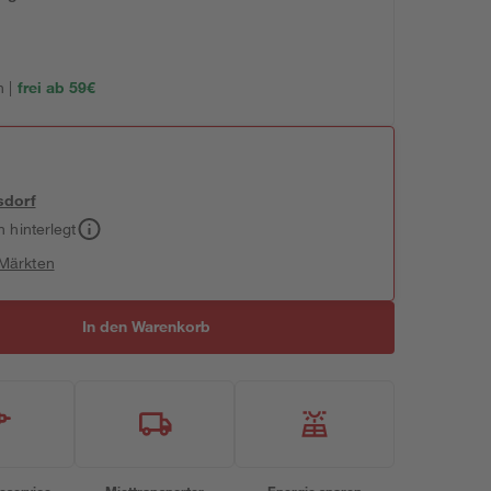
 |
frei ab 59€
sdorf
h hinterlegt
 Märkten
In den Warenkorb