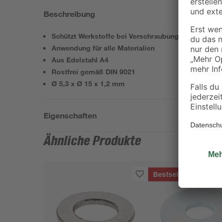
Beschreibung
Schützt Werkstoffe bei Verschraubungen
Anwendung für alle Materialien
Aus Edelstahl A4
Rostfrei gemäß DIN 9021
Ø 5,3 x Ø 15 x 1,2 mm
Eigenschaften
Ähnliche Produkte
Bestseller