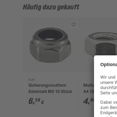
Häufig dazu gekauft
Suki
Sicherungsmuttern
Muttern M5 Edel
Edelstahl M5 10 Stück
A4 10 Stück
6
,
4
,
59
99
€
€