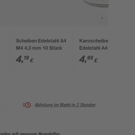
Scheiben Edelstahl A4
Karoscheiben
,
M4 4,3 mm 10 Stück
Edelstahl A4 M8 8,4
mm 4 Stück
4
,
4
,
19
99
€
€
Abholung im Markt in 2 Stunden
enden mit unserem Newsletter