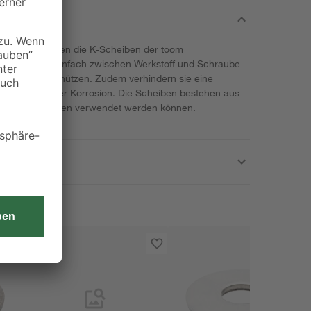
aubungen bieten die K-Scheiben der toom
iben werden einfach zwischen Werkstoff und Schraube
ckstellen zu schützen. Zudem verhindern sie eine
ibrationen oder Korrosion. Die Scheiben bestehen aus
e innen und außen verwendet werden können.