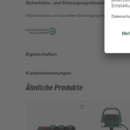
Sicherheits- und Entsorgungshinweise
Informationen zur korrekten Entsorgung findest du
hier
.
Eigenschaften
Kundenbewertungen
Ähnliche Produkte