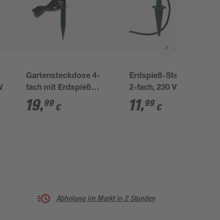
Gartensteckdose 4-
Erdspieß-Steckdose,
W
fach mit Erdspieß
2-fach, 230 V
grün, 1,4 m
19
,
11
,
99
99
€
€
Abholung im Markt in 2 Stunden