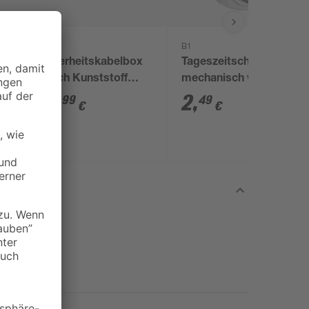
B1
Sicherheitskabelbox
Tageszeitschaltuhr
5-fach Kunststoff
mechanisch weiß
grün 32 x 18 x 12,6 cm
19
,
2
,
99
49
€
€