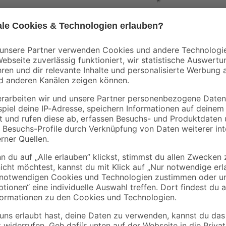
t 9 x
Verlängerungskabel
Verlängerungskabel
mit Aufwickler
schwarz 10 m
schwarz 15 m
24
,
14
,
99
99
€
€
1,67 € / Meter
1,50 € / Meter