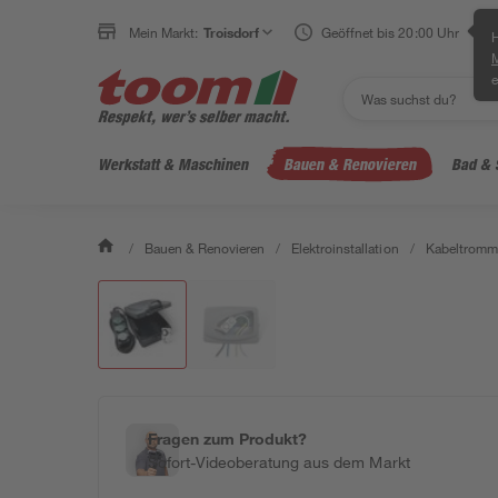
Mein Markt:
Troisdorf
Geöffnet bis 20:00 Uhr
H
e
Werkstatt & Maschinen
Bauen & Renovieren
Bad & 
/
Bauen & Renovieren
/
Elektroinstallation
/
Kabeltromme
Fragen zum Produkt?
Sofort-Videoberatung aus dem Markt