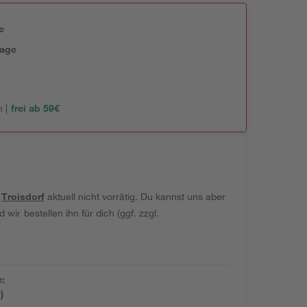
e
tage
 |
frei ab 59€
t
Troisdorf
aktuell nicht vorrätig. Du kannst uns aber
wir bestellen ihn für dich (ggf. zzgl.
e:
)