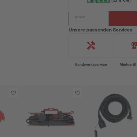
Langenfeld
(
33,5
 Km)
Anzahl:
Unsere passenden Services
Handwerksservice
Mietgerät