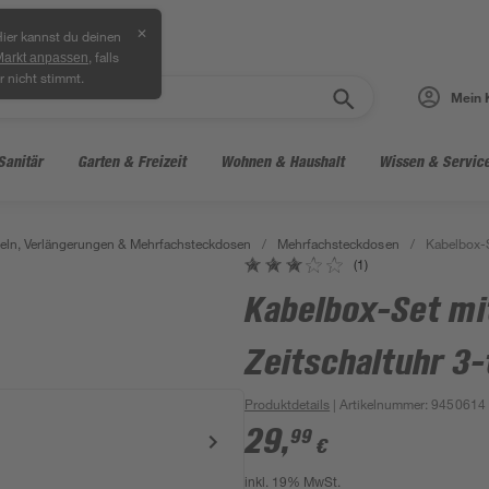
✕
ier kannst du deinen
, falls
Markt anpassen
r nicht stimmt.
Mein 
Sanitär
Garten & Freizeit
Wohnen & Haushalt
Wissen & Servic
ln, Verlängerungen & Mehrfachsteckdosen
/
Mehrfachsteckdosen
/
Kabelbox-Se
(1)
Kabelbox-Set mit
Zeitschaltuhr 3-t
Produktdetails
| Artikelnummer
:
9450614
29
,
99
€
inkl. 19% MwSt.