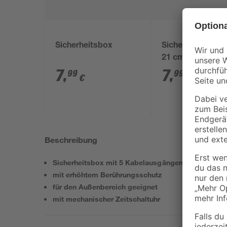
Sicherheitsbox
Sicherheitsbox ro
21 cm
7
,
7
,
99
99
€
€
Beschreibung
Sicherheitsbox mit 5 Kabelausgängen
mit erhöhtem Berührungsschutz
für den Außenbereich geeignet
mit mechanischer Zeitschaltuhr