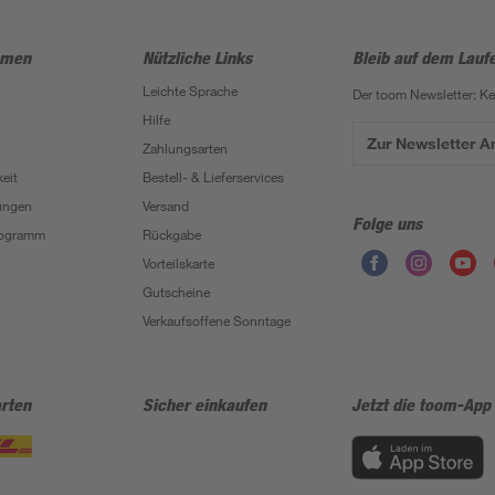
hmen
Nützliche Links
Bleib auf dem Lauf
Leichte Sprache
Der toom Newsletter: K
Hilfe
Zur Newsletter 
Zahlungsarten
eit
Bestell- & Lieferservices
ungen
Versand
Folge uns
Programm
Rückgabe
Vorteilskarte
Gutscheine
Verkaufsoffene Sonntage
rten
Sicher einkaufen
Jetzt die toom-App