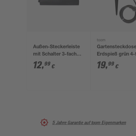
toom
Außen-Steckerleiste
Gartensteckdose
mit Schalter 3-fach
Erdspieß grün 4-
schwarz/grün
12
,
19
,
99
99
€
€
5 Jahre Garantie auf toom Eigenmarken