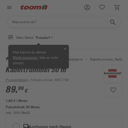
Mein Markt:
Troisdorf
✕
Hier kannst du deinen
, falls er nicht
Markt anpassen
/
Bauen & Renovieren
/
Elektroinstallation
/
Kabeltrommeln, Verläng
stimmt.
Kabeltrommel 50 m
Bestseller
Produktdetails
| Artikelnummer
:
9057708
89
,
99
€
1,80 € / Meter
Paketinhalt:
50 Meter
inkl. 19% MwSt.
Lieferung nach Hause