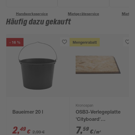
Handwerksservice
Mietgeräteservice
Miettra
Häufig dazu gekauft
- 16 %
Mengenrabatt
Kronospan
Baueimer 20 l
OSB3-Verlegeplatte
'Cityboard'
ungeschliffen 1690 x
2
,
7
,
49
59
€
€
2,99 €
/ m²
634 x 15 mm