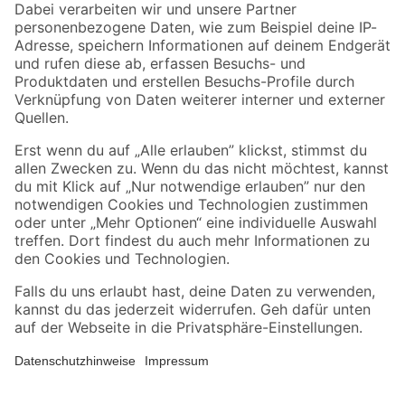
Zahlungsarten
Versandarten
Sicher einkaufen
Jetzt die toom-App herunterladen
Alle Preisangaben in EUR inkl. gesetzl. MwSt.. Die dargestellten Angebote sind unter
Umständen nicht in allen Märkten verfügbar. Die angegebenen Verfügbarkeiten beziehen
sich auf den unter "Mein Markt" ausgewählten toom Baumarkt. Alle Angebote und
Produkte nur solange der Vorrat reicht.
*Paketversand ab 59 € versandkostenfrei, gilt nicht für Artikel mit Speditionsversand, hier
fallen zusätzliche Versandkosten an.