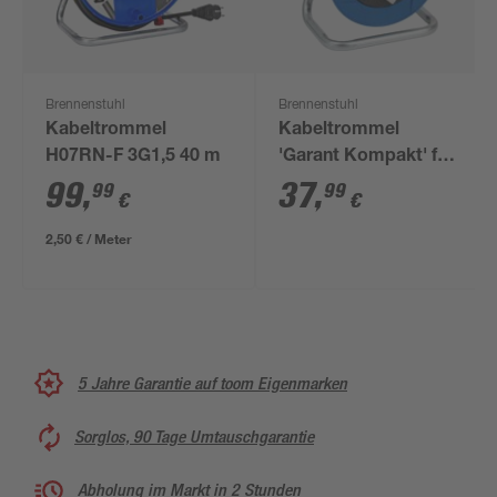
Brennenstuhl
Brennenstuhl
Kabeltrommel
Kabeltrommel
H07RN-F 3G1,5 40 m
'Garant Kompakt' für
innen 15 m
99
,
37
,
99
99
€
€
2,50 € / Meter
5 Jahre Garantie auf toom Eigenmarken
Sorglos, 90 Tage Umtauschgarantie
Abholung im Markt in 2 Stunden