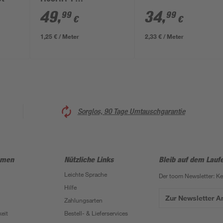
ot
H05RR-F
gelb/schwarz 40 m
49
,
34
,
99
99
€
€
1,25 € / Meter
2,33 € / Meter
Sorglos, 90 Tage Umtauschgarantie
hmen
Nützliche Links
Bleib auf dem Lauf
Leichte Sprache
Der toom Newsletter: K
Hilfe
Zur Newsletter 
Zahlungsarten
eit
Bestell- & Lieferservices