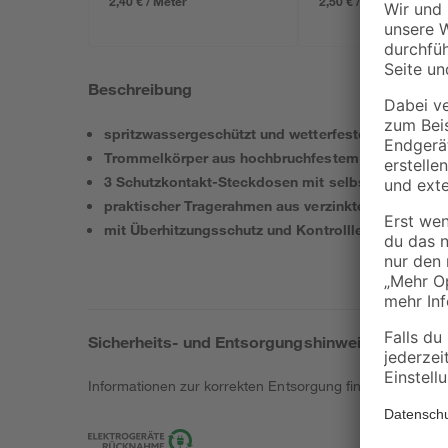
2,40 € / Meter
2,50 € / Meter
Beschreibung
spritzwassergeschützt und wetterfestes Kabel
Trommelkörper aus hochbruchfestem Spezialkunst
3 Schutzkontakt-Steckdosen mit selbstschließen
praktischer Tragerahmen aus verzinktem Stahl
mit Überhitzungsschutz und Kontrollleuchte
Sicherheits- und Entsorgungshinweise
Informationen zur korrekten Entsorgung findest du
hier
.