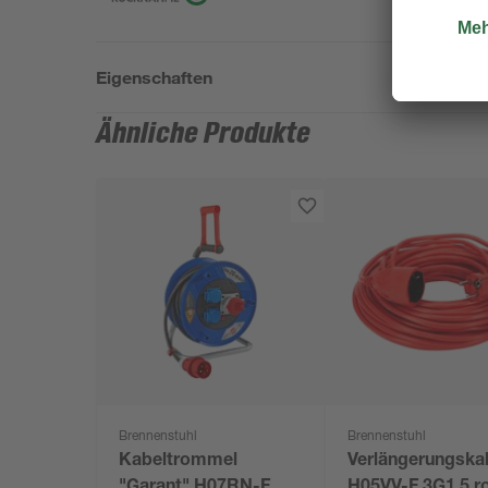
Eigenschaften
Ähnliche Produkte
Brennenstuhl
Brennenstuhl
Kabeltrommel
Verlängerungska