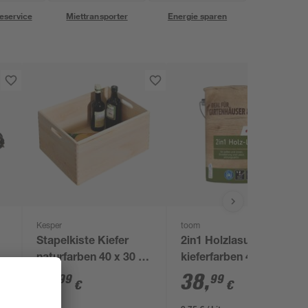
eservice
Miettransporter
Energie sparen
Kesper
toom
Stapelkiste Kiefer
2in1 Holzlasur
naturfarben 40 x 30 x
kieferfarben 4 l
23 cm, mit
11
,
38
,
99
99
€
€
Stapelleiste