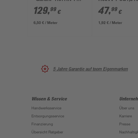
"Garant" H07RN-F
H05VV-F 3G1,5 r
5G2,5 20 m
129
,
47
,
99
99
€
€
6,50 € / Meter
1,92 € / Meter
5 Jahre Garantie auf toom Eigenmarken
Wissen & Service
Unterne
Handwerksservice
Über uns
Entsorgungsservice
Karriere
Finanzierung
Presse
Übersicht Ratgeber
Nachhaltigk