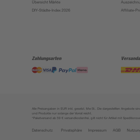
Übersicht Märkte
Auszeichn
DIY-Städte-Index 2026
Affiliate-
Zahlungsarten
Versanda
Alle Preisangaben in EUR inkl. gesetzl. MwSt.. Die dargestellten Angebote 
und Produkte nur solange der Vorrat reicht.
*Paketversand ab 59 € versandkostenfrei, gilt nicht für Artikel mit Speditionsv
Datenschutz
Privatsphäre
Impressum
AGB
Nutzun