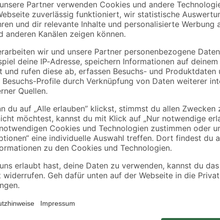
5,00 € / Meter
5,00 € / Meter
Die gelbe Kabeltrommel 'Brobusta
Baustellen-Einsatz geeignet, kann
stoff
genutzt werden. Sie ist mit einem
dem Deckel
drei spritzwassergeschützten Schu
selbstschließende Deckel verfügen
Kontrollleuchte vor einer Überhitz
kannst du sie ganz bequem transp
Trommeldurchmesser 29 cm. Mad