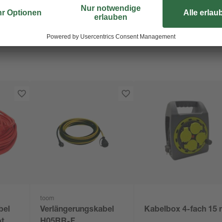
toom
bel
Verlängerungskabel
Kabelbox 4-fach 15