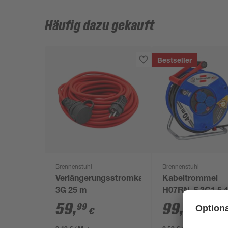
Häufig dazu gekauft
Bestseller
Brennenstuhl
Brennenstuhl
Verlängerungsstromkabel
Kabeltrommel
3G 25 m
H07RN-F 3G1,5 
59
,
99
,
99
99
€
€