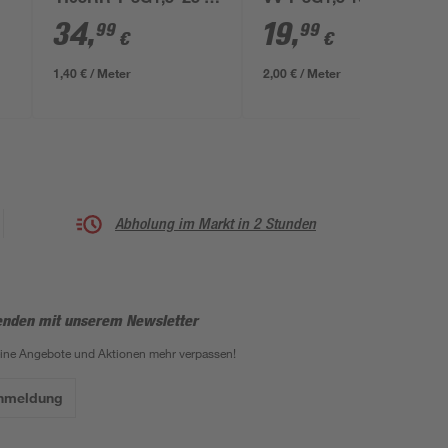
'H05RR-F 3G1,5' 25 m
VV-F 3G1,5 10 m
schwarz
34
,
19
,
99
99
€
€
1,40 € / Meter
2,00 € / Meter
Abholung im Markt in 2 Stunden
enden mit unserem Newsletter
eine Angebote und Aktionen mehr verpassen!
Anmeldung