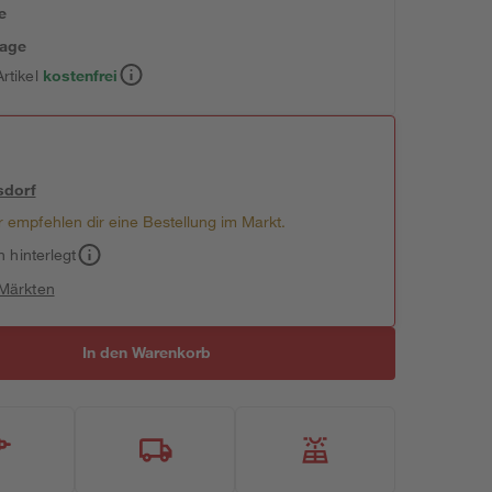
e
tage
rtikel
kostenfrei
sdorf
 empfehlen dir eine Bestellung im Markt.
h hinterlegt
 Märkten
In den Warenkorb