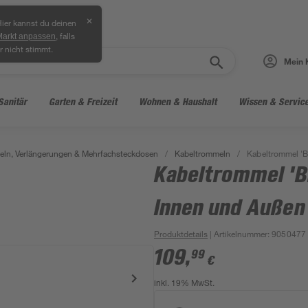
✕
ier kannst du deinen
, falls
Markt anpassen
r nicht stimmt.
Mein 
Sanitär
Garten & Freizeit
Wohnen & Haushalt
Wissen & Servic
ln, Verlängerungen & Mehrfachsteckdosen
/
Kabeltrommeln
/
Kabeltrommel 'B
Kabeltrommel 'B
Innen und Außen
Produktdetails
| Artikelnummer
:
9050477
109
,
99
€
inkl. 19% MwSt.