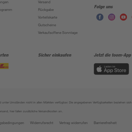
ungen
Versand
Folge uns
Programm
Rückgabe
Vorteilskarte
Gutscheine
Verkaufsoffene Sonntage
rten
Sicher einkaufen
Jetzt die toom-App
sind unter Umständen nicht in allen Märkten verfügbar. Die angegebenen Verfügbarkeiten beziehen s
ersand, hier fallen zusätzliche Versandkosten an.
gsbedingungen
Widerrufsrecht
Vertrag widerrufen
Barrierefreiheit