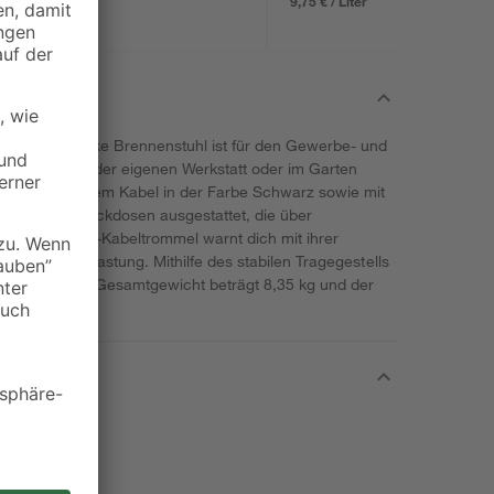
9,75 € / Liter
' von der Marke Brennenstuhl ist für den Gewerbe- und
 aber auch in der eigenen Werkstatt oder im Garten
 40 Meter langem Kabel in der Farbe Schwarz sowie mit
tzkontakt-Steckdosen ausgestattet, die über
. Die Outdoor-Kabeltrommel warnt dich mit ihrer
ung oder Überlastung. Mithilfe des stabilen Tragegestells
ortieren. Das Gesamtgewicht beträgt 8,35 kg und der
e in Germany.