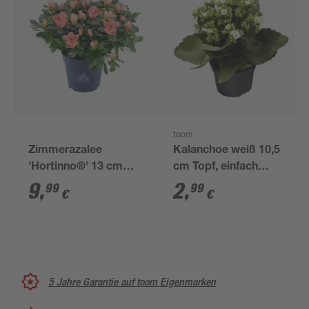
toom
Zimmerazalee
Kalanchoe weiß 10,5
'Hortinno®' 13 cm
cm Topf, einfach
Topf
blühend
9
,
2
,
99
99
€
€
5 Jahre Garantie auf toom Eigenmarken