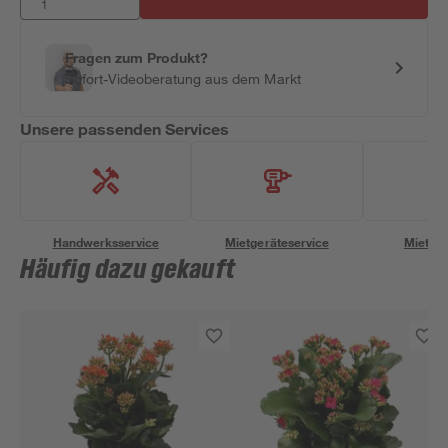
Fragen zum Produkt?
Sofort-Videoberatung aus dem Markt
Unsere passenden Services
Handwerksservice
Mietgeräteservice
Miettra
Häufig dazu gekauft