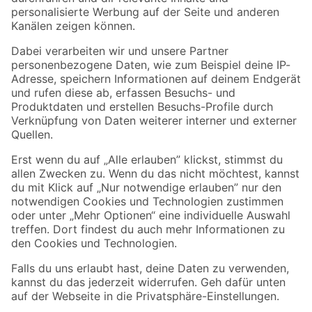
Folge uns
Zahlungsarten
Versandarten
Sicher einkaufen
Jetzt die toom-App herunterladen
Alle Preisangaben in EUR inkl. gesetzl. MwSt.. Die dargestellten Angebote sind unter
Umständen nicht in allen Märkten verfügbar. Die angegebenen Verfügbarkeiten beziehen
sich auf den unter "Mein Markt" ausgewählten toom Baumarkt. Alle Angebote und