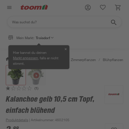
Mein Markt:
Troisdorf
✕
Hier kannst du deinen
, falls er nicht
Markt anpassen
/
Garten & Freizeit
/
Pflanzen
/
Zimmerpflanzen
/
Blühpflanzen
/
stimmt.
(1)
Kalanchoe gelb 10,5 cm Topf,
einfach blühend
Produktdetails
| Artikelnummer
:
4602105
99