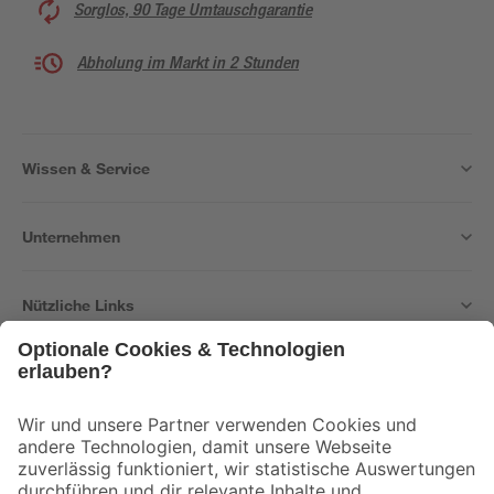
Sorglos, 90 Tage Umtauschgarantie
Abholung im Markt in 2 Stunden
Wissen & Service
Unternehmen
Nützliche Links
Bleib auf dem Laufenden mit unserem Newsletter
Der toom Newsletter: Keine Angebote und Aktionen mehr verpassen!
Zur Newsletter Anmeldung