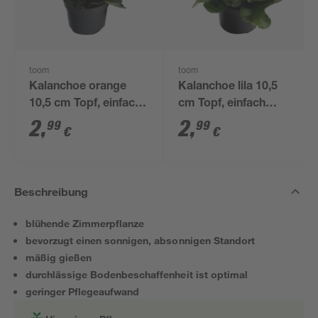
toom
toom
Kalanchoe orange
Kalanchoe lila 10,5
10,5 cm Topf, einfach
cm Topf, einfach
blühend
blühend
2
,
2
,
99
99
€
€
Beschreibung
blühende Zimmerpflanze
bevorzugt einen sonnigen, absonnigen Standort
mäßig gießen
durchlässige Bodenbeschaffenheit ist optimal
geringer Pflegeaufwand